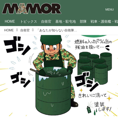
HOME
トピックス
自衛官
基地・駐屯地
部隊
戦車・護衛艦・
HOME
自衛官
「あなたが知らない自衛隊のおしごと」ドラム缶リサイクル、裁縫、排水検査も