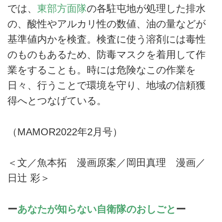
では、
東部方面隊
の各駐屯地が処理した排水
の、酸性やアルカリ性の数値、油の量などが
基準値内かを検査。検査に使う溶剤には毒性
のものもあるため、防毒マスクを着用して作
業をすることも。時には危険なこの作業を
日々、行うことで環境を守り、地域の信頼獲
得へとつなげている。
（MAMOR2022年2月号）
＜文／魚本拓 漫画原案／岡田真理 漫画／
日辻 彩＞
ー
あなたが知らない自衛隊のおしごと
ー