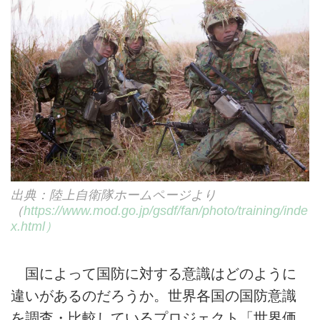
出典：陸上自衛隊ホームページより
（
https://www.mod.go.jp/gsdf/fan/photo/training/inde
x.html）
国によって国防に対する意識はどのように
違いがあるのだろうか。世界各国の国防意識
を調査・比較しているプロジェクト「世界価