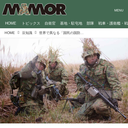
HOME
トピックス
自衛官
基地・駐屯地
部隊
戦車・護衛艦・
HOME
豆知識
世界で異なる「国民の国防意識の差」 徴兵制を復活させる国も