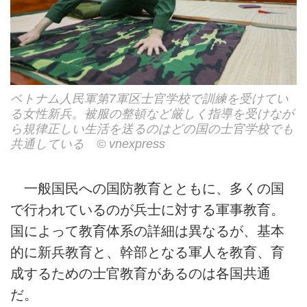
ベトナム人民軍第7軍区士官学校で訓練を受けてい
る女性新兵。被服の整頓など厳しく指導を受けなが
ら規律正しい生活を送るのはどの国の士官学校でも
共通している ©︎ vnexpress
一般国民への国防教育とともに、多くの国
で行われているのが兵士に対する軍事教育。
国によって教育体系の詳細は異なるが、基本
的に新兵教育と、幹部となる軍人を教育、育
成するための士官教育があるのは各国共通
だ。