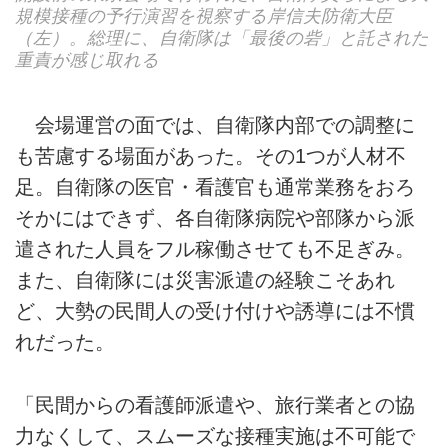
規模接種の予行演習を視察する岸信夫防衛大臣
（左）。総理に、自衛隊は「最後の砦」と託された
重責が感じ取れる
会場運営の面では、自衛隊内部での調整に
も苦慮する場面があった。その1つが人材不
足。自衛隊の医官・看護官も通常業務をおろ
そかにはできず、各自衛隊病院や部隊から派
遣された人員をフル稼働させても不足ぎみ。
また、自衛隊には災害派遣の経験こそあれ
ど、大勢の民間人の受け付けや誘導には不慣
れだった。
「民間からの看護師派遣や、旅行業者との協
力なくして、スムーズな接種実施は不可能で