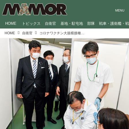
HOME
トピックス
自衛官
基地・駐屯地
部隊
戦車・護衛艦・
HOME
自衛官
コロナワクチン大規模接種は、自衛隊にとって異例のオペレーションだった