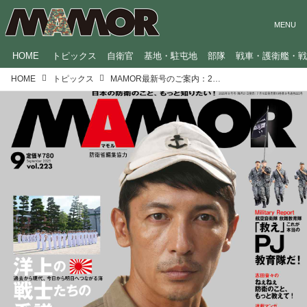
HOME
トピックス
自衛官
基地・駐屯地
部隊
戦車・護衛艦・
HOME
トピックス
MAMOR最新号のご案内：2025年9月号【巻頭特集：洋上の 戦士たちの系譜】