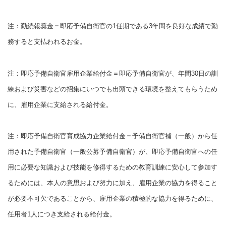
注：勤続報奨金＝即応予備自衛官の1任期である3年間を良好な成績で勤
務すると支払われるお金。
注：即応予備自衛官雇用企業給付金＝即応予備自衛官が、年間30日の訓
練および災害などの招集にいつでも出頭できる環境を整えてもらうため
に、雇用企業に支給される給付金。
注：即応予備自衛官育成協力企業給付金＝予備自衛官補（一般）から任
用された予備自衛官（一般公募予備自衛官）が、即応予備自衛官への任
用に必要な知識および技能を修得するための教育訓練に安心して参加す
るためには、本人の意思および努力に加え、雇用企業の協力を得ること
が必要不可欠であることから、雇用企業の積極的な協力を得るために、
任用者1人につき支給される給付金。