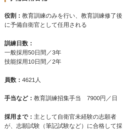
役割：
教育訓練のみを行い、教育訓練修了後
に予備自衛官として任用される
訓練日数：
一般採用50日間／3年
技能採用10日間／2年
員数：
4621人
手当など：
教育訓練招集手当 7900円／日
採用まで：
主として自衛官未経験の志願者
が、志願試験（筆記試験など）に合格して採