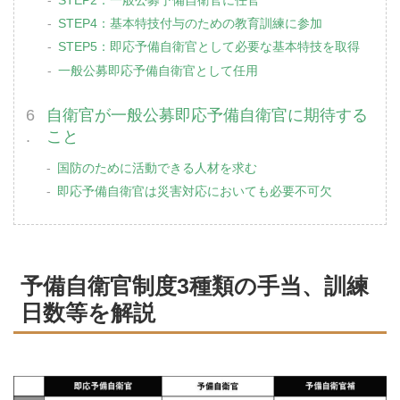
STEP2：一般公募予備自衛官に任官
STEP4：基本特技付与のための教育訓練に参加
STEP5：即応予備自衛官として必要な基本特技を取得
一般公募即応予備自衛官として任用
自衛官が一般公募即応予備自衛官に期待する
こと
国防のために活動できる人材を求む
即応予備自衛官は災害対応においても必要不可欠
予備自衛官制度3種類の手当、訓練
日数等を解説