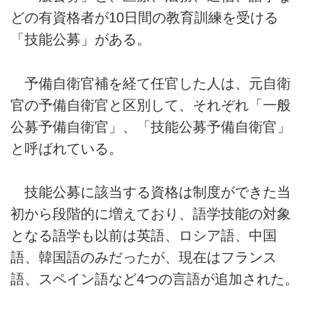
どの有資格者が10日間の教育訓練を受ける
「技能公募」がある。
予備自衛官補を経て任官した人は、元自衛
官の予備自衛官と区別して、それぞれ「一般
公募予備自衛官」、「技能公募予備自衛官」
と呼ばれている。
技能公募に該当する資格は制度ができた当
初から段階的に増えており、語学技能の対象
となる語学も以前は英語、ロシア語、中国
語、韓国語のみだったが、現在はフランス
語、スペイン語など4つの言語が追加された。