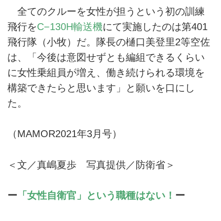
全てのクルーを女性が担うという初の訓練
飛行を
C−130H輸送機
にて実施したのは第401
飛行隊（小牧）だ。隊長の樋口美登里2等空佐
は、「今後は意図せずとも編組できるくらい
に女性乗組員が増え、働き続けられる環境を
構築できたらと思います」と願いを口にし
た。
（MAMOR2021年3月号）
＜文／真嶋夏歩 写真提供／防衛省＞
ー
「女性自衛官」という職種はない！
ー