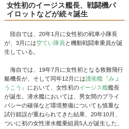
女性初のイージス艦長、戦闘機パ
イロットなどが続々誕生
陸自では、20年1月に女性初の戦車小隊長
が、3月には
空てい隊員
と機動戦闘車乗員が誕
生している。
海自では、19年7月に女性初となる救難飛行
艇機長が、そして同年12月には
護衛艦『みょ
うこう』
において、女性初の
イージス艦
艦長
が誕生。潜水艦においては、男女間のプライ
バシーの確保など環境整備についても慎重な
試行錯誤が重ねられてきた結果、20年10月、
ついに初の女性潜水艦乗組員5人が誕生した。