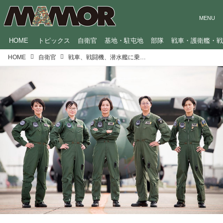
HOME
トピックス
自衛官
基地・駐屯地
部隊
戦車・護衛艦・
HOME
自衛官
戦車、戦闘機、潜水艦に乗り込む女性たち「さらに活躍できる環境づくりを」