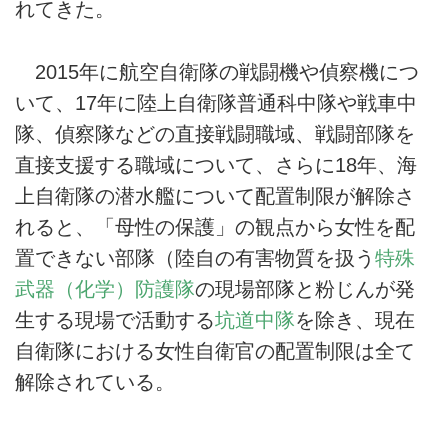
れてきた。
2015年に航空自衛隊の戦闘機や偵察機につ
いて、17年に陸上自衛隊普通科中隊や戦車中
隊、偵察隊などの直接戦闘職域、戦闘部隊を
直接支援する職域について、さらに18年、海
上自衛隊の潜水艦について配置制限が解除さ
れると、「母性の保護」の観点から女性を配
置できない部隊（陸自の有害物質を扱う
特殊
武器（化学）防護隊
の現場部隊と粉じんが発
生する現場で活動する
坑道中隊
を除き、現在
自衛隊における女性自衛官の配置制限は全て
解除されている。