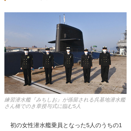
練習潜水艦『みちしお』が係留される呉基地潜水艦
さん橋でのき章授与式に臨む5人
初の女性潜水艦乗員となった5人のうちの1