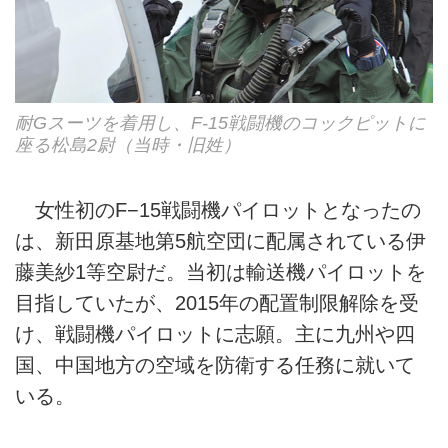
耐Gスーツを着用し、F-15戦闘機のコックピットに
座る松島2尉（当時・旧姓）
女性初のF−15戦闘機パイロットとなったの
は、新田原基地第5航空団に配属されている伊
藤美紗1等空尉だ。当初は輸送機パイロットを
目指していたが、2015年の配置制限解除を受
け、戦闘機パイロットに志願。主に九州や四
国、中国地方の空域を防衛する任務に就いて
いる。