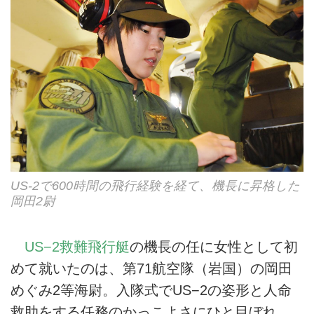
US-2で600時間の飛行経験を経て、機長に昇格した
岡田2尉
US−2救難飛行艇
の機長の任に女性として初
めて就いたのは、第71航空隊（岩国）の岡田
めぐみ2等海尉。入隊式でUS−2の姿形と人命
救助をする任務のかっこよさにひと目ぼれ