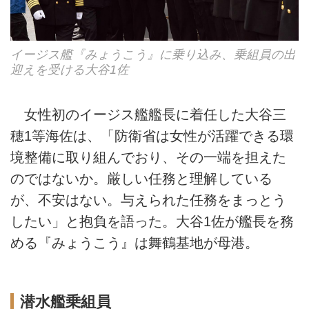
イージス艦『みょうこう』に乗り込み、乗組員の出
迎えを受ける大谷1佐
女性初のイージス艦艦長に着任した大谷三
穂1等海佐は、「防衛省は女性が活躍できる環
境整備に取り組んでおり、その一端を担えた
のではないか。厳しい任務と理解している
が、不安はない。与えられた任務をまっとう
したい」と抱負を語った。大谷1佐が艦長を務
める『みょうこう』は舞鶴基地が母港。
潜水艦乗組員