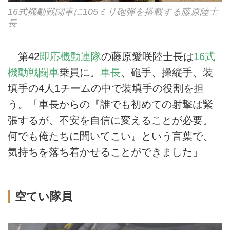
16式機動戦闘車に105ミリ砲弾を搭載する藤原陸士
長
第42
即応機動連隊
の藤原愛咲陸士長は
16式
機動戦闘車
乗員に。
車長
、砲手、操縦手、装
填手の4人1チームの中で装填手の役割を担
う。「車長からの『誰でも初めての射撃は緊
張するが、不安を自信に変えることが必要。
何でも俺たちに聞いてこい』という言葉で、
気持ちを落ち着かせることができました」
空てい隊員