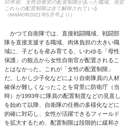
10年前、女性自衛官の配置制限があった職域。現在
これらの配置制限は全て解除されている
（MAMOR2021年5月号より）
かつて自衛隊では、直接戦闘職域、戦闘部
隊を直接支援する職域、肉体負担の大きい職
域に、子どもを産み育てる、いわゆる「母性
保護」の観点から女性自衛官が配置されるこ
とはなかった。これが「女性の配置制限」
だ。しかし少子化などにより自衛隊員の人材
確保が難しくなったことを背景に防衛庁（当
時）が1993年に隊員の配置制度などの見直し
を始めて以降、自衛隊の任務の多様化などに
的確に対応し、女性が活躍できるフィールド
を拡大するため、配置制限は段階的に緩和さ