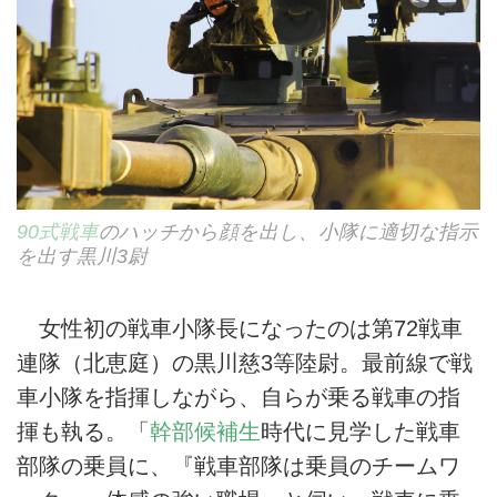
90式戦車
のハッチから顔を出し、小隊に適切な指示
を出す黒川3尉
女性初の戦車小隊長になったのは第72戦車
連隊（北恵庭）の黒川慈3等陸尉。最前線で戦
車小隊を指揮しながら、自らが乗る戦車の指
揮も執る。「
幹部候補生
時代に見学した戦車
部隊の乗員に、『戦車部隊は乗員のチームワ