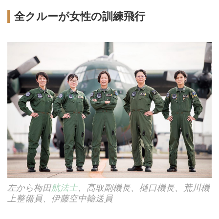
全クルーが女性の訓練飛行
左から梅田
航法士
、髙取副機長、樋口機長、荒川機
上整備員、伊藤空中輸送員