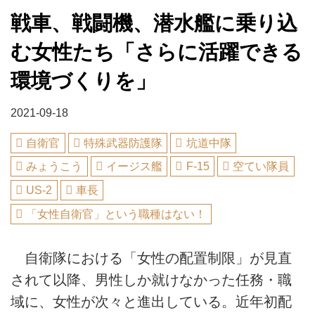
戦車、戦闘機、潜水艦に乗り込
む女性たち「さらに活躍できる
環境づくりを」
2021-09-18
自衛官
特殊武器防護隊
坑道中隊
みょうこう
イージス艦
F-15
空てい隊員
US-2
車長
「女性自衛官」という職種はない！
自衛隊における「女性の配置制限」が見直
されて以降、男性しか就けなかった任務・職
域に、女性が次々と進出している。近年初配