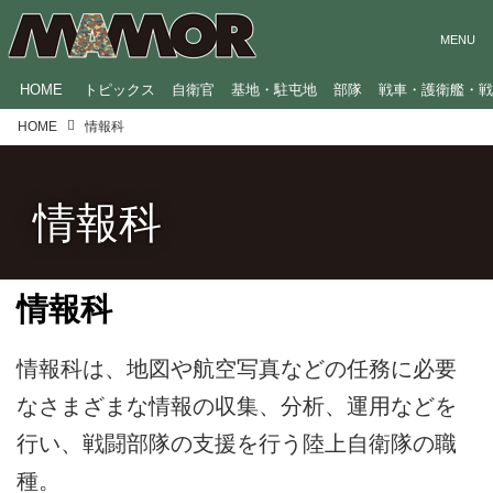
HOME
トピックス
自衛官
基地・駐屯地
部隊
戦車・護衛艦・
HOME
情報科
情報科
情報科
情報科は、地図や航空写真などの任務に必要
なさまざまな情報の収集、分析、運用などを
行い、戦闘部隊の支援を行う陸上自衛隊の職
種。