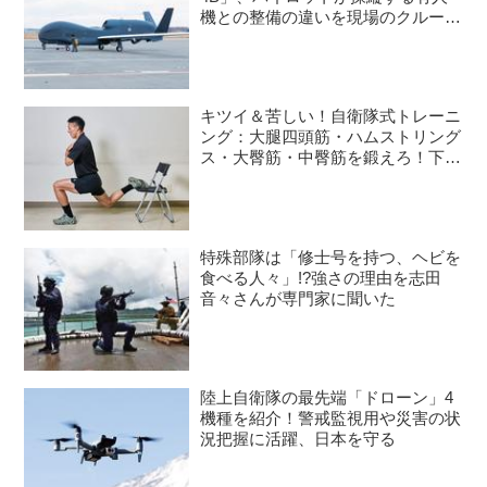
機との整備の違いを現場のクルーが
語る
キツイ＆苦しい！自衛隊式トレーニ
ング：大腿四頭筋・ハムストリング
ス・大臀筋・中臀筋を鍛えろ！下半
身に負荷をかけるスクワット3種目
特殊部隊は「修士号を持つ、ヘビを
食べる人々」!?強さの理由を志田
音々さんが専門家に聞いた
陸上自衛隊の最先端「ドローン」4
機種を紹介！警戒監視用や災害の状
況把握に活躍、日本を守る