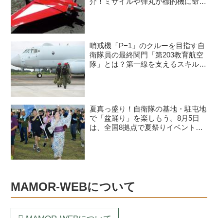
介！ミサイルや弾丸が標的機に命中
すると？
哨戒機「P−1」のクルーを目指す自
衛隊員の最終関門「第203教育航空
隊」とは？第一線を支えるスキルを
身につける長き道のり
夏真っ盛り！自衛隊の基地・駐屯地
で「盆踊り」を楽しもう。8月5日
は、全国8拠点で夏祭りイベントが
開催予定
MAMOR-WEBについて