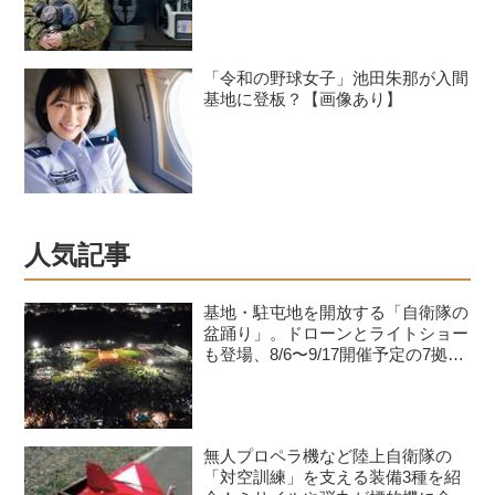
「令和の野球女子」池田朱那が入間
基地に登板？【画像あり】
人気記事
基地・駐屯地を開放する「自衛隊の
盆踊り」。ドローンとライトショー
も登場、8/6〜9/17開催予定の7拠点
を紹介
無人プロペラ機など陸上自衛隊の
「対空訓練」を支える装備3種を紹