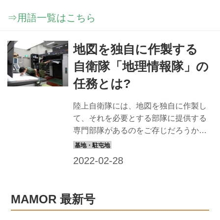
⇒用語一覧はこちら
地図を独自に作製する
自衛隊「地理情報隊」の
任務とは?
陸上自衛隊には、地図を独自に作製し
て、それを必要とする部隊に提供する
専門部隊があるのをご存じだろうか？
作戦で使用する「地図」には、国を守
るための情報が満載なのだ。今回はそ
んな地図を作る、唯一無二の部隊を紹
介しよう。 地理情報隊の歴史が語る 自
衛隊の地図情報の変遷 東立川駐屯地
MAMOR 最新号
（東京都）にある地理情報隊は、水陸
機動団や第1空挺団などが集まる防衛大