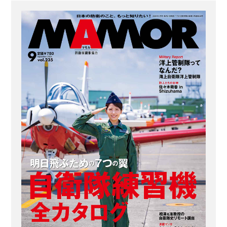
臣直轄の陸上総隊で、各部隊の情報業
務を支援する中央情報隊に属する。そ
の歴史は、自衛隊における地図情報の
位置づけと重なる。 戦前の旧日本軍の
地図製作は、1871年からはじまり、84
年に参謀本部測量局、88年に陸地測量
部が編成され、日本における地図製...