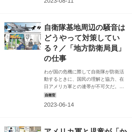
のために、日本各地で、表舞台に立つ
ことなく黙々と汗をかくのが「地方防
衛局員」たち。そんな地方防衛局員
自衛隊基地周辺の騒音は
が、どんな思いを込め、どのように仕
事しているかを知るために、全国の防
どうやって対策してい
衛局であった事実を基に、分かりやす
る？／「地方防衛局員」
い物語にしたマンガでお届けしよう。
「訓練中の漁業補償」の巻 北関東防衛
の仕事
局 矢内係長の場合 漁に出られない期間
を補償 日本周辺の海には自衛隊や在日
わが国の危機に際して自衛隊が防衛活
アメリカ軍が訓練などで使用する海域
動するときに、国民の理解と協力、在
があり、自衛隊法などの規定で、漁船
日アメリカ軍との連帯が不可欠だ。ま
の操業禁...
た、日ごろから、有事に備えて防衛施
設の充実を図ることも大切である。そ
のために、日本各地で、表舞台に立つ
ことなく黙々と汗をかくのが「地方防
衛局員」たち。 そんな地方防衛局員
アメリカ軍と児童が「か
が、どんな思いを込め、どのように仕