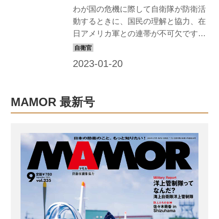
「演習場周辺の敷地管理」の巻 北海道
わが国の危機に際して自衛隊が防衛活
防衛局（帯広防衛支局）合掌課長補佐
動するときに、国民の理解と協力、在
の場合 演習場周辺を活用し地域産業に
日アメリカ軍との連帯が不可欠です。
も貢献 北海道防衛局帯広防衛支局の管
また、日ごろから、有事に備えて防衛
轄区域は北海道全体の面積の約40パー
施設の充実を図ることも大切です。 そ
セン...
のために、日本各地で、表舞台に立つ
ことなく黙々と汗をかく人たちがいま
す。彼ら彼女らの苦労なくして、日本
MAMOR 最新号
の防衛は成り立ちません。その活動の
一部を、ここで紹介しましょう。地方
防衛局員、ここにあり！ 在日アメリカ
軍の訓練移転をリポート 地方防衛局員
の多種多様な仕事を紹介する前に、そ
の1例として、在日アメリカ軍が航空自
衛隊の基地へ移動して、空自との共同
訓練を行う「米軍再編に係る訓練移転
（通称ATR：Aviation Train...