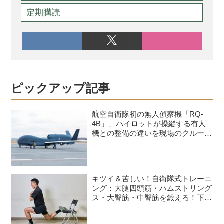
定期購読
ピックアップ記事
航空自衛隊初の無人偵察機「RQ-
4B」、パイロットが操縦する有人
機との整備の違いを現場のクルーが
語る
キツイ＆苦しい！自衛隊式トレーニ
ング：大腿四頭筋・ハムストリング
ス・大臀筋・中臀筋を鍛えろ！下半
身に負荷をかけるスクワット3種目