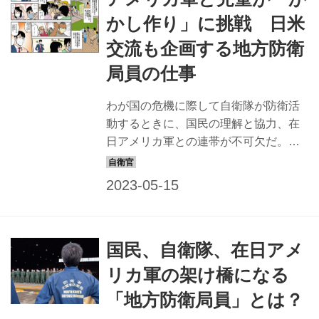
事しているかを知るために、全国の防
かし作り」に挑戦 日米
衛局であった事実を基に、分かりやす
交流も企画する地方防衛
い物語にしたマンガでお届けしよう。
「基地周辺の騒音対策」の巻 北関東防
局員の仕事
衛局 藤河係長、小野寺事務官、石井係
長の場合 近隣住民の不安を和らげる周
わが国の危機に際して自衛隊が防衛活
辺対策 航空機の離着陸などが行われる
動するときに、国民の理解と協力、在
飛行場や砲撃訓練が行われる演習場周
日アメリカ軍との連帯が不可欠だ。ま
辺の住...
た、日ごろから、有事に備えて防衛施
設の充実を図ることも大切である。そ
のために、日本各地で、表舞台に立つ
ことなく黙々と汗をかくのが「地方防
衛局員」たち。 そんな、地方防衛局員
国民、自衛隊、在日アメ
が、どんな思いを込め、どのように仕
事しているかを知るために、全国の防
リカ軍の架け橋になる
衛局であった事実を基に、分かりやす
「地方防衛局員」とは？
い物語にしたマンガでお届けしよう。