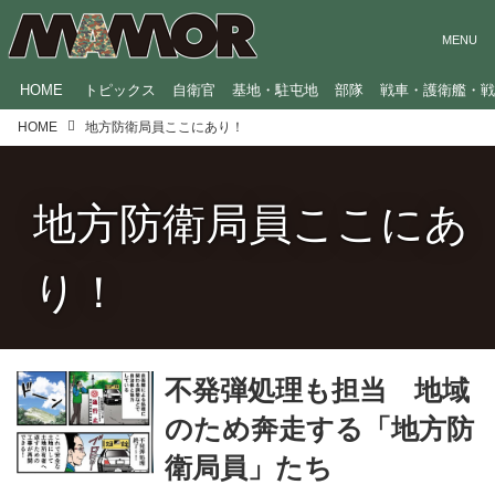
HOME
トピックス
自衛官
基地・駐屯地
部隊
戦車・護衛艦・
HOME
地方防衛局員ここにあり！
地方防衛局員ここにあ
り！
不発弾処理も担当 地域
のため奔走する「地方防
衛局員」たち