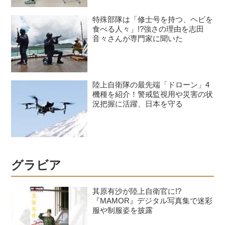
特殊部隊は「修士号を持つ、ヘビを
食べる人々」!?強さの理由を志田
音々さんが専門家に聞いた
陸上自衛隊の最先端「ドローン」4
機種を紹介！警戒監視用や災害の状
況把握に活躍、日本を守る
グラビア
其原有沙が陸上自衛官に!?
『MAMOR』デジタル写真集で迷彩
服や制服姿を披露