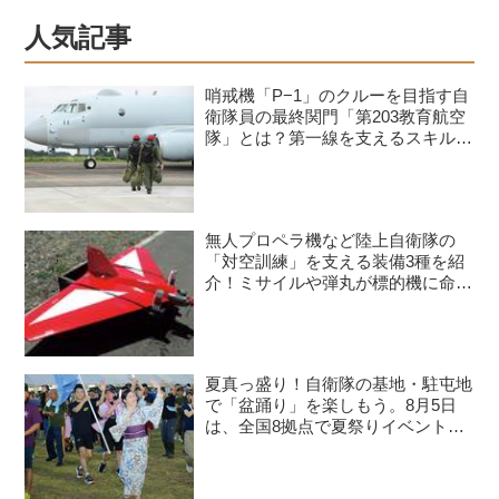
人気記事
哨戒機「P−1」のクルーを目指す自
衛隊員の最終関門「第203教育航空
隊」とは？第一線を支えるスキルを
身につける長き道のり
無人プロペラ機など陸上自衛隊の
「対空訓練」を支える装備3種を紹
介！ミサイルや弾丸が標的機に命中
すると？
夏真っ盛り！自衛隊の基地・駐屯地
で「盆踊り」を楽しもう。8月5日
は、全国8拠点で夏祭りイベントが
開催予定