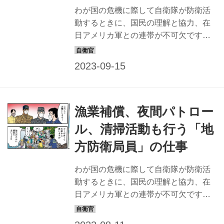
わが国の危機に際して自衛隊が防衛活
動するときに、国民の理解と協力、在
日アメリカ軍との連帯が不可欠です。
また、日ごろから、有事に備えて防衛
施設の充実を図ることも大切です。そ
のために、日本各地で、表舞台に立つ
ことなく黙々と汗をかくのが「地方防
衛局員」たち。そんな地方防衛局員
漁業補償、夜間パトロー
が、どんな思いを込め、どのように仕
事しているかを知るために、全国の防
ル、清掃活動も行う「地
衛局であった事実を基に、分かりやす
方防衛局員」の仕事
い物語にしたマンガでお届けしよう。
「日米相互理解の事業企画」の巻 中国
わが国の危機に際して自衛隊が防衛活
四国防衛局 企画部地方調整課の場合 子
動するときに、国民の理解と協力、在
どもの交流が地域全体の交流に 地域住
日アメリカ軍との連帯が不可欠です。
民と在日アメリカ軍の交流事業とし
また、日ごろから、有事に備えて防衛
て、岩国航空基地（山口県）に駐留し
施設の充実を図ることも大切です。そ
ている在日...