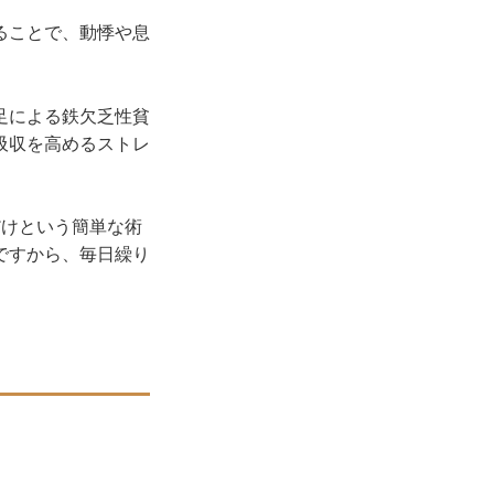
ることで、動悸や息
足による鉄欠乏性貧
吸収を高めるストレ
けという簡単な術
ですから、毎日繰り