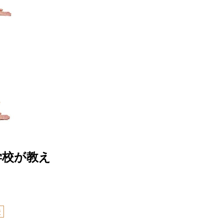
学校が教え
校