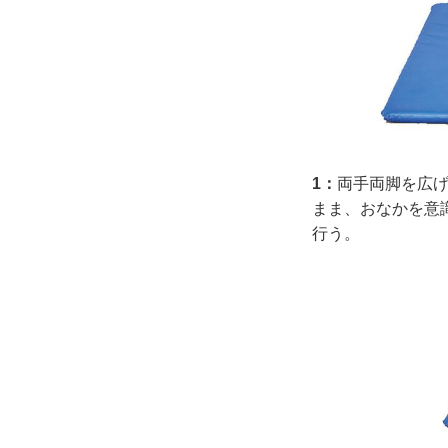
1：
両手両脚を広
まま、おなかを意
行う。