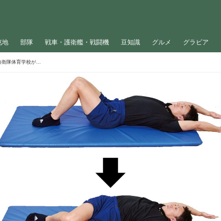
屯地
部隊
戦車・護衛艦・戦闘機
豆知識
グルメ
グラビア
「汗をかくと貧血ぎみになる」ときに！自衛隊体育学校が教える、おなかひねりストレッチ