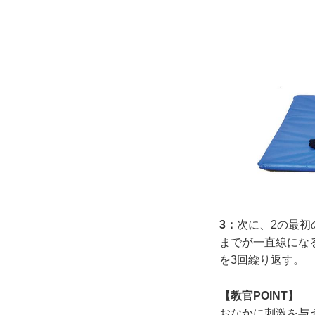
3：
次に、2の最初
までが一直線にな
を3回繰り返す。
【教官POINT】
おなかに刺激を与