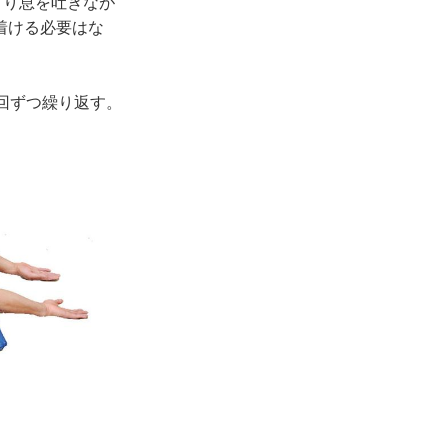
くり息を吐きなが
着ける必要はな
回ずつ繰り返す。