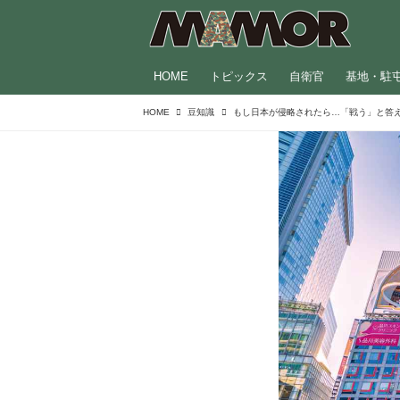
HOME
トピックス
自衛官
基地・駐
HOME
豆知識
もし日本が侵略されたら…「戦う」と答え