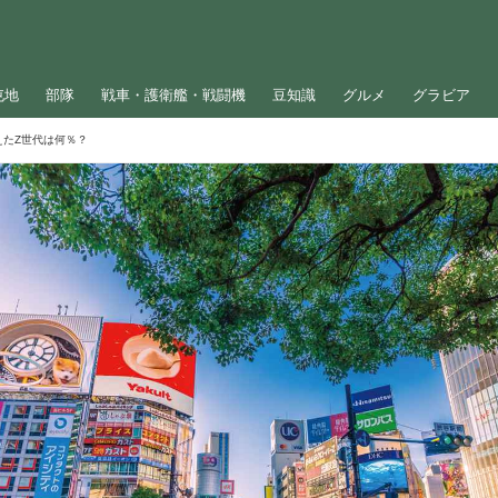
屯地
部隊
戦車・護衛艦・戦闘機
豆知識
グルメ
グラビア
たZ世代は何％？