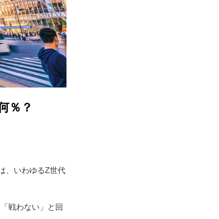
何％？
は、いわゆるZ世代
、「戦わない」と回