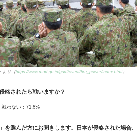
トより（
https://www.mod.go.jp/gsdf/event/fire_power/index.html
）
が侵略されたら戦いますか？
 戦わない：71.8%
い」を選んだ方にお聞きします。日本が侵略された場合
？