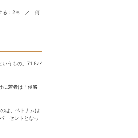
する：2％ ／ 何
うもの。71.8パ
けに若者は「侵略
のは、ベトナムは
.6パーセントとなっ