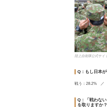
陸上自衛隊公式サイ
Q：もし日本
戦う：28.2% ／
Q：「戦わな
を取りますか