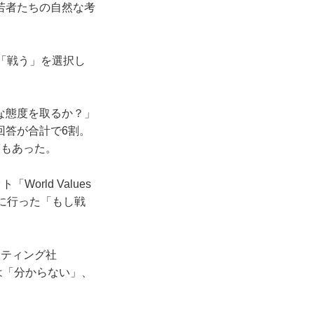
若者たちの自然な考
「戦う」を選択し
な態度を取るか？」
回答が合計で6割。
答もあった。
rld Values
0年に行った「もし戦
ケティング社
は「分からない」、