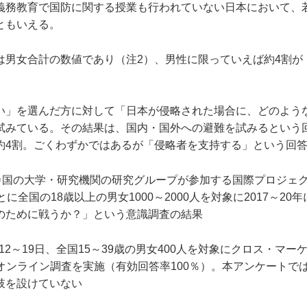
務教育で国防に関する授業も行われていない日本において、
ともいえる。
男女合計の数値であり（注2）、男性に限っていえば約4割が
」を選んだ方に対して「日本が侵略された場合に、どのよう
試みている。その結果は、国内・国外への避難を試みるという
約4割。ごくわずかではあるが「侵略者を支持する」という回
カ国の大学・研究機関の研究グループが参加する国際プロジェクト「Wo
ごとに全国の18歳以上の男女1000～2000人を対象に2017～2
のために戦うか？」という意識調査の結果
月12～19日、全国15～39歳の男女400人を対象にクロス・マー
しオンライン調査を実施（有効回答率100％）。本アンケートで
肢を設けていない