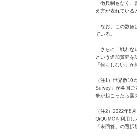
徴兵制もなく、義
え方が表れている
なお、この数値は
ている。
さらに「戦わない
という追加質問を
「何もしない」が
（注1）世界数10
Survey」が各国
争が起こったら国
（注2）2022年8
QiQUMOを利用
「未回答」の選択