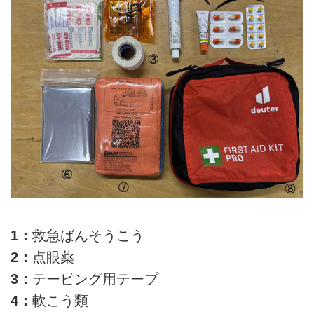
1：
救急ばんそうこう
2：
点眼薬
3：
テーピング用テープ
4：
軟こう類