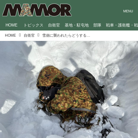
HOME
トピックス
自衛官
基地・駐屯地
部隊
戦車・護衛艦・
HOME
自衛官
雪崩に襲われたらどうする？自衛隊・レンジャー「雪山でのサバイバル術」を伝授