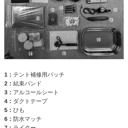
1：
テント補修用パッチ
2：
結束バンド
3：
アルコールシート
4：
ダクトテープ
5：
ひも
6：
防水マッチ
7：
ライター