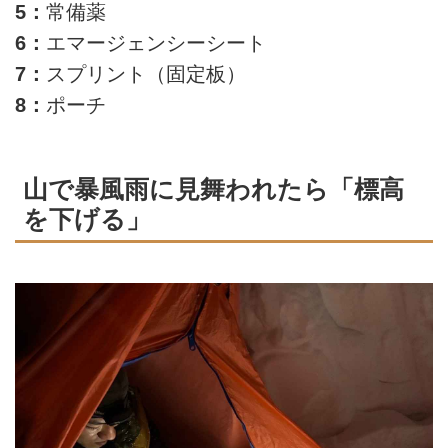
5：
常備薬
6：
エマージェンシーシート
7：
スプリント（固定板）
8：
ポーチ
山で暴風雨に見舞われたら「標高
を下げる」