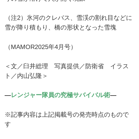
（注2）氷河のクレバス、雪渓の割れ目などに
雪が降り積もり、橋の形状となった雪塊
（MAMOR2025年4月号）
＜文／臼井総理 写真提供／防衛省 イラス
ト／内山弘隆＞
―
レンジャー隊員の究極サバイバル術
―
※記事内容は上記掲載号の発売時点のもので
す