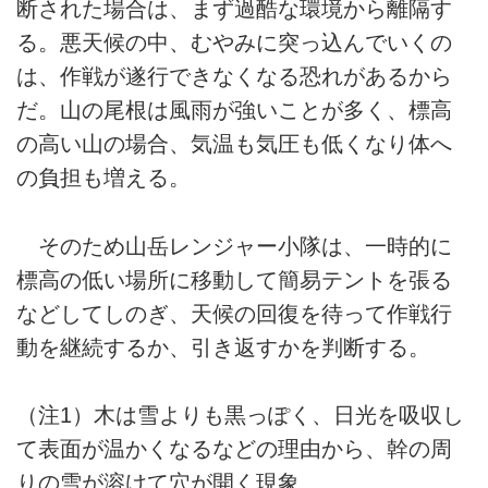
断された場合は、まず過酷な環境から離隔す
る。悪天候の中、むやみに突っ込んでいくの
は、作戦が遂行できなくなる恐れがあるから
だ。山の尾根は風雨が強いことが多く、標高
の高い山の場合、気温も気圧も低くなり体へ
の負担も増える。
そのため山岳レンジャー小隊は、一時的に
標高の低い場所に移動して簡易テントを張る
などしてしのぎ、天候の回復を待って作戦行
動を継続するか、引き返すかを判断する。
（注1）木は雪よりも黒っぽく、日光を吸収し
て表面が温かくなるなどの理由から、幹の周
りの雪が溶けて穴が開く現象