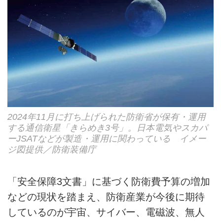
2024年11月に打ち上げられた防衛省が保有・運用
する通信衛星「きらめき3号」。日本電気やスカパ
ーJSATなどが製造・運用に関わっている イメー
ジ図提供／防衛装備庁
「安全保障3文書」に基づく防衛費予算の増加
などの現状を踏まえ、防衛産業が今後に期待
しているのが宇宙、サイバー、電磁波、無人