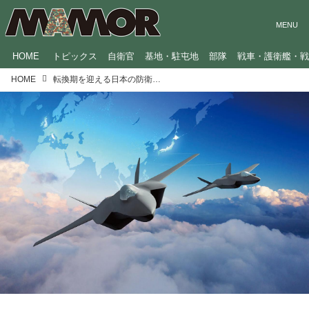
HOME
トピックス
自衛官
基地・駐屯地
部隊
戦車・護衛艦・
HOME
転換期を迎える日本の防衛産業の今と未来。次期戦闘機は「日英伊」共同開発へ