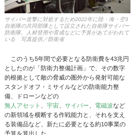
サイバー攻撃に対処するため2022年に陸・海・空3
自衛隊の共同部隊として設立された自衛隊サイバー
防衛隊。人材登用や育成などに予算があてがわれて
いる 写真提供／防衛省
このうち5年間で必要となる防衛費を43兆円
としたのが「防衛力整備計画」で、その数字
的根拠として敵の脅威の圏外から発射可能な
スタンドオフ・ミサイルなどの防衛能力整
備、ドローンなどの
無人アセット
、
宇宙
、
サイバー
、
電磁波
など
の新領域を横断する作戦能力と、それを支え
る装備品など、新たに必要となる約10事業の
予算を算出した。