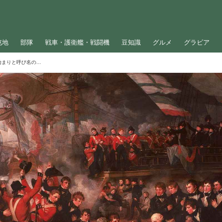
屯地
部隊
戦車・護衛艦・戦闘機
豆知識
グルメ
グラビア
大佐と大尉、偉いのどっち？「階級」の始まりと呼び名の由来について解説