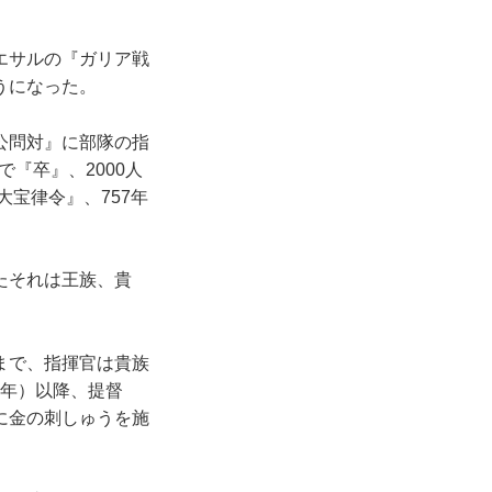
エサルの『ガリア戦
うになった。
公問対』に部隊の指
『卒』、2000人
大宝律令』、757年
たそれは王族、貴
まで、指揮官は貴族
2年）以降、提督
に金の刺しゅうを施