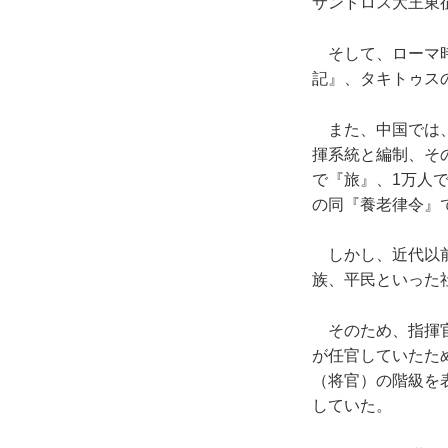
サンドロス大王東
そして、ローマ時
記』、タキトゥス
また、中国では、
揮系統と編制、その
で『旅』、1万人で
の同『養老律令』
しかし、近代以前
族、平民といった
そのため、指揮官
が任官していたため
（将官）の階級を
していた。