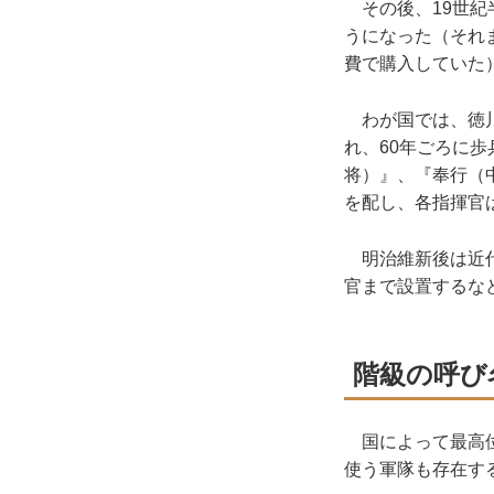
その後、19世紀
うになった（それ
費で購入していた
わが国では、徳川
れ、60年ごろに
将）』、『奉行（
を配し、各指揮官
明治維新後は近代
官まで設置するな
階級の呼び
国によって最高位
使う軍隊も存在す