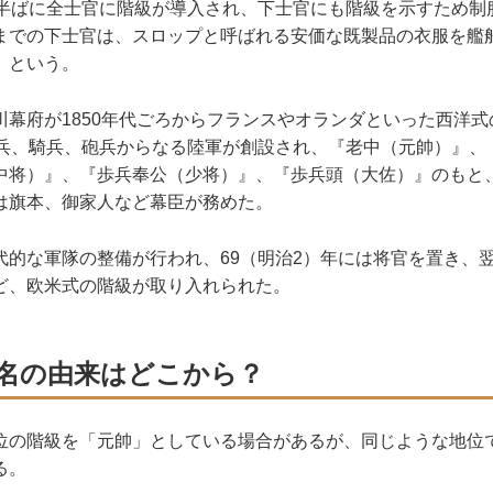
半ばに全士官に階級が導入され、下士官にも階級を示すため制
までの下士官は、スロップと呼ばれる安価な既製品の衣服を艦
）という。
幕府が1850年代ごろからフランスやオランダといった西洋式
歩兵、騎兵、砲兵からなる陸軍が創設され、『老中（元帥）』、
中将）』、『歩兵奉公（少将）』、『歩兵頭（大佐）』のもと、
は旗本、御家人など幕臣が務めた。
的な軍隊の整備が行われ、69（明治2）年には将官を置き、
ど、欧米式の階級が取り入れられた。
名の由来はどこから？
の階級を「元帥」としている場合があるが、同じような地位
る。