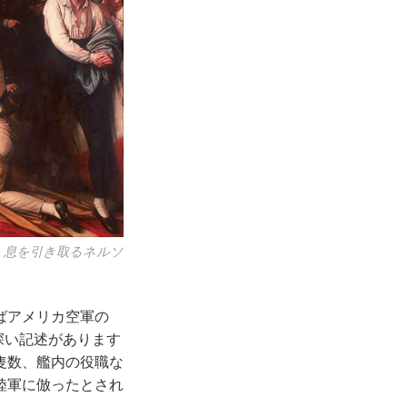
、息を引き取るネルソ
ばアメリカ空軍の
興味深い記述があります
隻数、艦内の役職な
陸軍に倣ったとされ