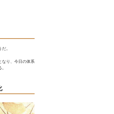
うだ。
となり、今日の体系
る。
化