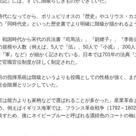
征記』には、すでに階級らしきものができていた。
代になってから、ポリュビリオスの『歴史』やユリウス・カ
の『同時代史』といった歴史書でより明確に階級が描かれるよ
戦国時代から宋代の兵法書『司馬法』、『尉繚子』、『李衛
規模や人数（例えば、5人で『伍』、50人で『小戎』、200人で
『軍』など）が細かく記されている。日本では701年の法典『
で官職官位制度が詳しく制定された。
の指揮系統は階級というよりも役職としての性格が強く、ま
社会階層とリンクしていた。
は能力よりも家柄などで選ばれることが多かった。産業革命
、例えばイギリス海軍では、フランス革命戦争（1792～180
表すため、後にネイビーブルーと呼ばれる濃紺色のコートの袖