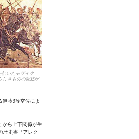
を描いたモザイク
らしきものの記述が
る伊藤3等空佐によ
こから上下関係が生
の歴史書『アレク