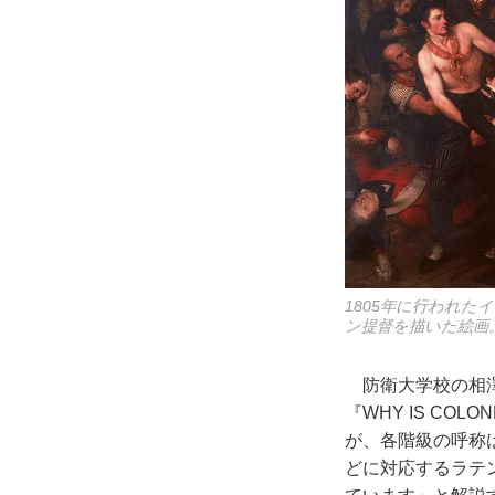
1805年に行われ
ン提督を描いた絵画
防衛大学校の相澤
『WHY IS CO
が、各階級の呼称
どに対応するラテ