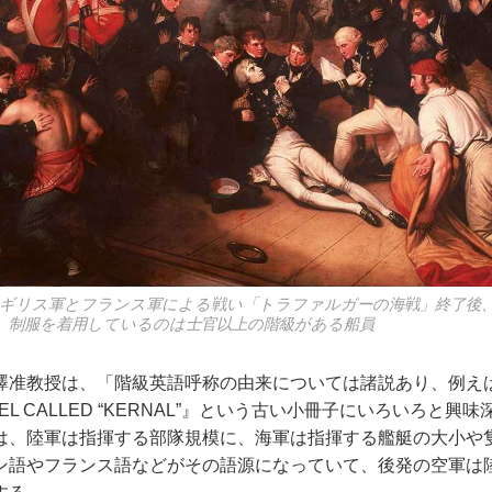
たイギリス軍とフランス軍による戦い「トラファルガーの海戦」終了後
。制服を着用しているのは士官以上の階級がある船員
准教授は、「階級英語呼称の由来については諸説あり、例え
LONEL CALLED “KERNAL”』という古い小冊子にいろいろと
は、陸軍は指揮する部隊規模に、海軍は指揮する艦艇の大小や
ン語やフランス語などがその語源になっていて、後発の空軍は