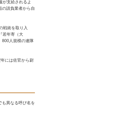
服が支給されるよ
船の請負業者から自
の戦術を取り入
『若年寄（大
800人規模の連隊
翌年には佐官から尉
でも異なる呼び名を