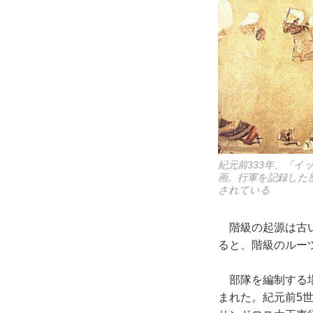
紀元前333年、「
画。行軍を記録した
されている
階級の起源は古
ると、階級のルー
部隊を編制する場
まれた。紀元前5