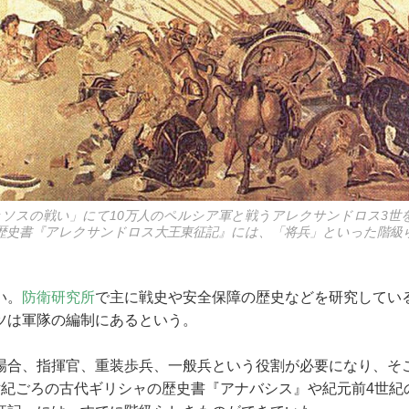
イッソスの戦い」にて10万人のペルシア軍と戦うアレクサンドロス3世
歴史書『アレクサンドロス大王東征記』には、「将兵」といった階級
い。
防衛研究所
で主に戦史や安全保障の歴史などを研究してい
ツは軍隊の編制にあるという。
合、指揮官、重装歩兵、一般兵という役割が必要になり、そ
世紀ごろの古代ギリシャの歴史書『アナバシス』や紀元前4世紀