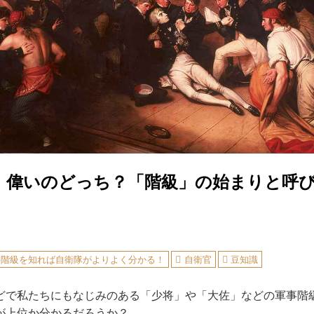
、偉いのどっち？「階級」の始まりと呼
事階級を知れば自衛隊がよりよく分かる！
自衛官
豆知識
で私たちにもなじみのある「少将」や「大佐」などの軍事階
が上位か分かるだろうか？