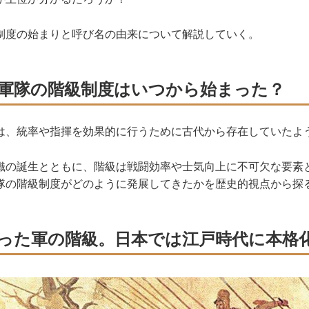
制度の始まりと呼び名の由来について解説していく。
軍隊の階級制度はいつから始まった？
、統率や指揮を効果的に行うために古代から存在していたよ
の誕生とともに、階級は戦闘効率や士気向上に不可欠な要素
隊の階級制度がどのように発展してきたかを歴史的視点から探
った軍の階級。日本では江戸時代に本格