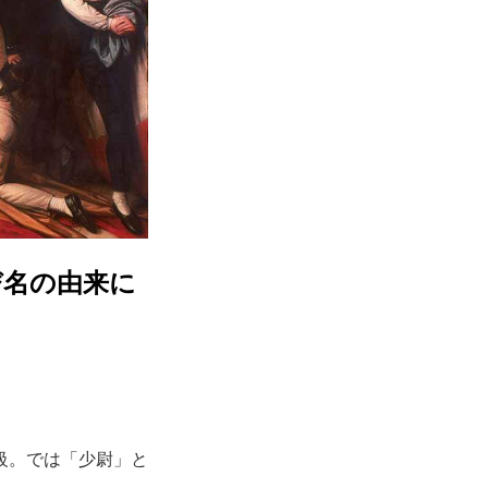
び名の由来に
級。では「少尉」と