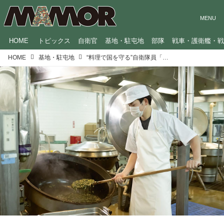
HOME
トピックス
自衛官
基地・駐屯地
部隊
戦車・護衛艦・
HOME
基地・駐屯地
“料理で国を守る”自衛隊員「給養員」にインタビュー やりがいや日々の苦労は？