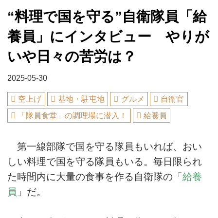
“料理で国を守る”自衛隊員「給
養員」にインタビュー やりが
いや日々の苦労は？
2025-05-30
空上げ
基地・駐屯地
グルメ
自衛官
「隊員食堂」の調理場に潜入！
給養員
第一線部隊で国を守る隊員もいれば、おい
しい料理で国を守る隊員もいる。毎日限られ
た時間内に大量の食事を作る自衛隊の「
給養
員
」だ。