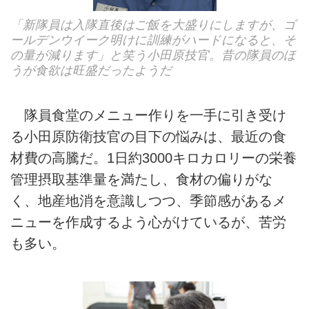
「新隊員は入隊直後はご飯を大盛りにしますが、ゴ
ールデンウイーク明けに訓練がハードになると、そ
の量が減ります」と笑う小田原技官。昔の隊員のほ
うが食欲は旺盛だったようだ
隊員食堂のメニュー作りを一手に引き受け
る小田原防衛技官の目下の悩みは、最近の食
材費の高騰だ。1日約3000キロカロリーの栄養
管理摂取基準量を満たし、食材の偏りがな
く、地産地消を意識しつつ、季節感があるメ
ニューを作成するよう心がけているが、苦労
も多い。