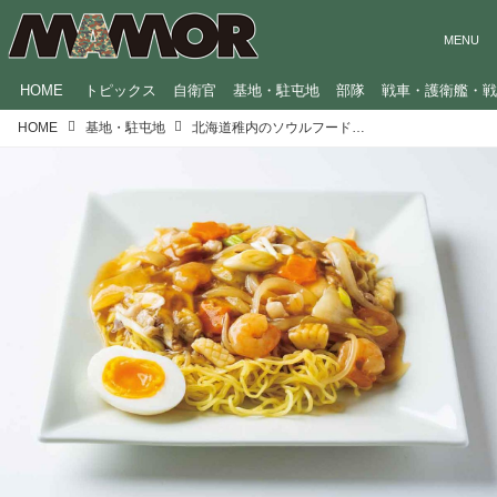
HOME
トピックス
自衛官
基地・駐屯地
部隊
戦車・護衛艦・
HOME
基地・駐屯地
北海道稚内のソウルフード「チャーメン」とは？ 自衛隊の隊員食堂でも大人気