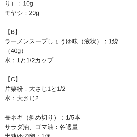
り）：10g
モヤシ：20g
【B】
ラーメンスープしょうゆ味（液状）：1袋
（40g）
水：1と1/2カップ
【C】
片栗粉：大さじ1と1/2
水：大さじ2
長ネギ（斜め切り）：1/5本
サラダ油、ゴマ油：各適量
半熟ゆで卵：1個