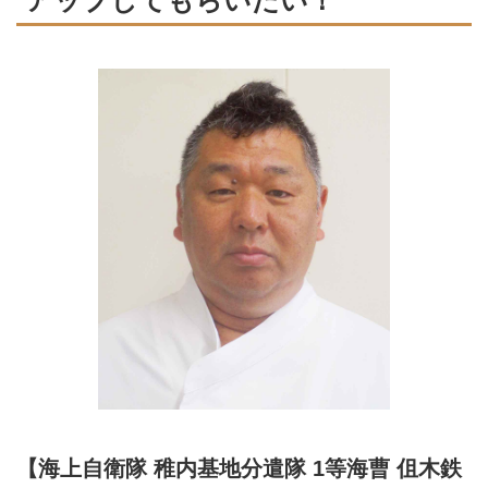
アップしてもらいたい！
【海上自衛隊 稚内基地分遣隊 1等海曹 伹木鉄