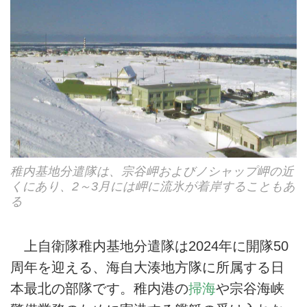
稚内基地分遣隊は、宗谷岬およびノシャップ岬の近
くにあり、2～3月には岬に流氷が着岸することもあ
る
上自衛隊稚内基地分遣隊は2024年に開隊50
周年を迎える、海自大湊地方隊に所属する日
本最北の部隊です。稚内港の
掃海
や宗谷海峡