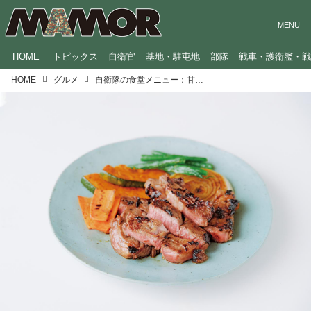
HOME
トピックス
自衛官
基地・駐屯地
部隊
戦車・護衛艦・
HOME
グルメ
自衛隊の食堂メニュー：甘辛ダレに漬けて焼くビーフステーキ「鍬焼き」（阪神基地隊）