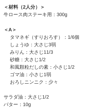
＜材料（2人分）＞
牛ロース肉ステーキ用：300g
＜A＞
タマネギ（すりおろす）：1/6個
しょうゆ：大さじ3弱
みりん：大さじ11/3
砂糖：大さじ1/2
和風顆粒だしの素：小さじ1/2
ゴマ油：小さじ1弱
おろしニンニク：少々
サラダ油：大さじ1/2
バター：10g