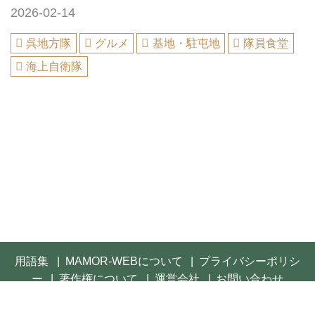
2026-02-14
呉地方隊
グルメ
基地・駐屯地
隊員食堂
海上自衛隊
用語集
MAMOR-WEBについて
プライバシーポリシ
ー
著作権について
運営会社
お問い合わせ
© 2021- FUSOSHA Publishing Inc. All rights reserved.
Built on
the dino platform
.