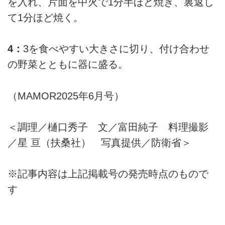
を入れ、片面を中火で1分半ほど焼き、裏返し
て1分ほど焼く。
4：
3を食べやすい大きさに切り、付け合わせ
の野菜とともに器に盛る。
（MAMOR2025年6月号）
＜調理／樋口秀子 文／富田純子 料理撮影
／星 亘（扶桑社） 写真提供／防衛省＞
※記事内容は上記掲載号の発売時点のもので
す