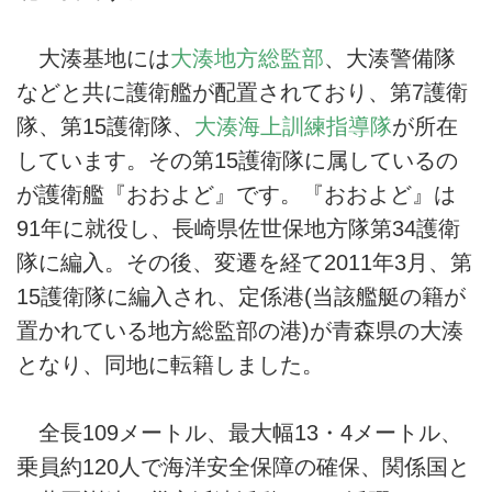
大湊基地には
大湊地方総監部
、大湊警備隊
などと共に護衛艦が配置されており、第7護衛
隊、第15護衛隊、
大湊海上訓練指導隊
が所在
しています。その第15護衛隊に属しているの
が護衛艦『おおよど』です。『おおよど』は
91年に就役し、長崎県佐世保地方隊第34護衛
隊に編入。その後、変遷を経て2011年3月、第
15護衛隊に編入され、定係港(当該艦艇の籍が
置かれている地方総監部の港)が青森県の大湊
となり、同地に転籍しました。
全長109メートル、最大幅13・4メートル、
乗員約120人で海洋安全保障の確保、関係国と