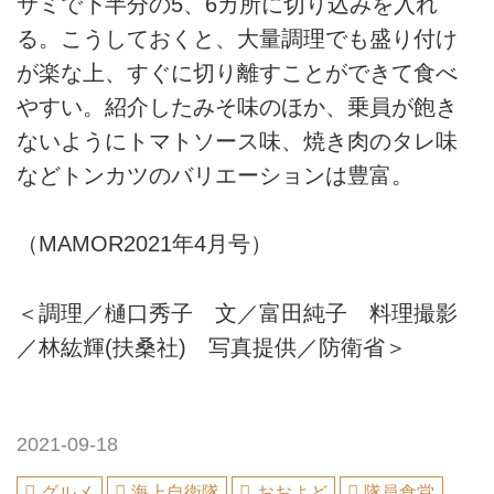
サミで下半分の5、6カ所に切り込みを入れ
る。こうしておくと、大量調理でも盛り付け
が楽な上、すぐに切り離すことができて食べ
やすい。紹介したみそ味のほか、乗員が飽き
ないようにトマトソース味、焼き肉のタレ味
などトンカツのバリエーションは豊富。
（MAMOR2021年4月号）
＜調理／樋口秀子 文／富田純子 料理撮影
／林紘輝(扶桑社) 写真提供／防衛省＞
2021-09-18
グルメ
海上自衛隊
おおよど
隊員食堂