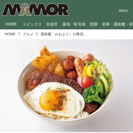
HOME
トピックス
自衛官
基地・駐屯地
部隊
戦車・護衛艦・
HOME
グルメ
護衛艦『おおよど』の隊員食堂メニュー「彩りカツレツ丼」が人気のワケ