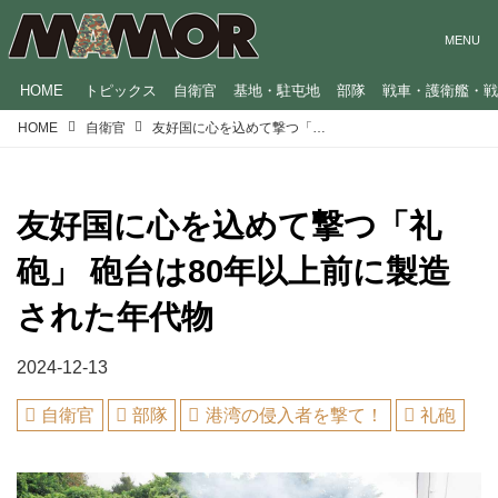
HOME
トピックス
自衛官
基地・駐屯地
部隊
戦車・護衛艦・
HOME
自衛官
友好国に心を込めて撃つ「礼砲」 砲台は80年以上前に製造された年代物
友好国に心を込めて撃つ「礼
砲」 砲台は80年以上前に製造
された年代物
2024-12-13
自衛官
部隊
港湾の侵入者を撃て！
礼砲