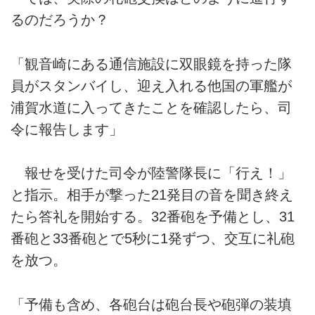
るのだろうか？
「観音崎にある通信施設に双眼鏡を持った隊
員がスタンバイし、迎え入れる他国の軍艦が
浦賀水道に入ってきたことを確認したら、司
令に報告します」
報せを受けた司令が陸警隊長に「行え！」
と指示。相手が撃った21発目の音を聞き終え
たら答礼を開始する。32番砲を予備とし、31
番砲と33番砲とで5秒に1発ずつ、交互に礼砲
を放つ。
「予備も含め、各砲台は砲台長や砲弾の装填