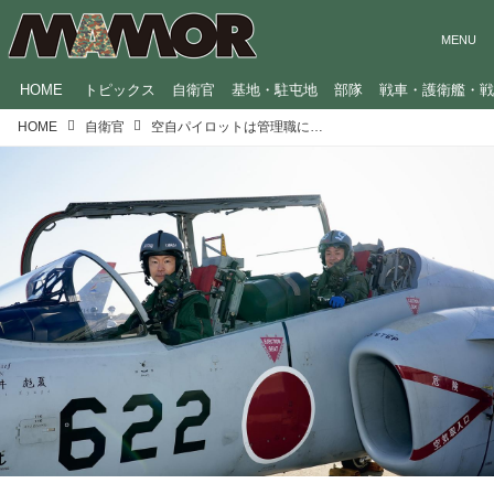
HOME
トピックス
自衛官
基地・駐屯地
部隊
戦車・護衛艦・
HOME
自衛官
空自パイロットは管理職になっても空を飛び続ける「生涯臨戦態勢」