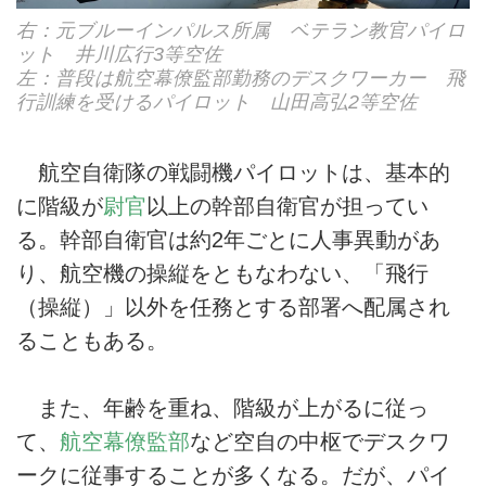
右：元ブルーインパルス所属 ベテラン教官パイロ
ット 井川広行3等空佐
左：普段は航空幕僚監部勤務のデスクワーカー 飛
行訓練を受けるパイロット 山田高弘2等空佐
航空自衛隊の戦闘機パイロットは、基本的
に階級が
尉官
以上の幹部自衛官が担ってい
る。幹部自衛官は約2年ごとに人事異動があ
り、航空機の操縦をともなわない、「飛行
（操縦）」以外を任務とする部署へ配属され
ることもある。
また、年齢を重ね、階級が上がるに従っ
て、
航空幕僚監部
など空自の中枢でデスクワ
ークに従事することが多くなる。だが、パイ