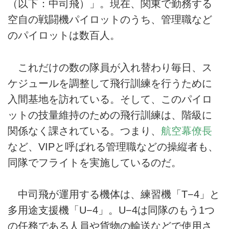
（以下：中司飛）」。現在、関東で勤務する
空自の戦闘機パイロットのうち、管理職など
のパイロットは数百人。
これだけの数の隊員が入れ替わり毎日、ス
ケジュールを調整して飛行訓練を行うために
入間基地を訪れている。そして、このパイロ
ットの技量維持のための飛行訓練は、階級に
関係なく課されている。つまり、
航空幕僚長
など、VIPと呼ばれる管理職などの操縦者も、
同隊でフライトを実施しているのだ。
中司飛が運用する機体は、練習機「T−4」と
多用途支援機「U−4」。U−4は同隊のもう1つ
の任務である人員や貨物の輸送などで使用さ