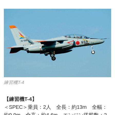
練習機T-4
【練習機T-4】
＜SPEC＞乗員：2人 全長：約13m 全幅：
約9.9m 全高：約4.6m エンジン搭載数：2