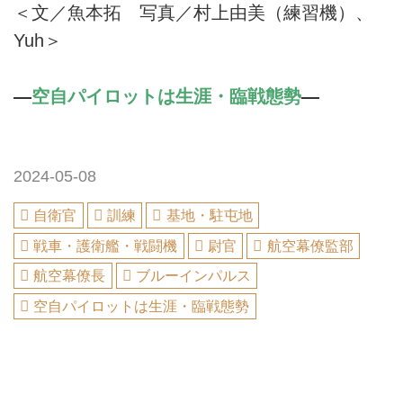
＜文／魚本拓 写真／村上由美（練習機）、
Yuh＞
—
空自パイロットは生涯・臨戦態勢
—
2024-05-08
自衛官
訓練
基地・駐屯地
戦車・護衛艦・戦闘機
尉官
航空幕僚監部
航空幕僚長
ブルーインパルス
空自パイロットは生涯・臨戦態勢