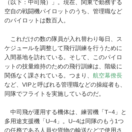
（以下：中司飛）」。現在、関東で勤務する
空自の戦闘機パイロットのうち、管理職など
のパイロットは数百人。
これだけの数の隊員が入れ替わり毎日、ス
ケジュールを調整して飛行訓練を行うために
入間基地を訪れている。そして、このパイロ
ットの技量維持のための飛行訓練は、階級に
関係なく課されている。つまり、
航空幕僚長
など、VIPと呼ばれる管理職などの操縦者も、
同隊でフライトを実施しているのだ。
中司飛が運用する機体は、練習機「T−4」と
多用途支援機「U−4」。U−4は同隊のもう1つ
の任務である人員や貨物の輸送などで使用さ