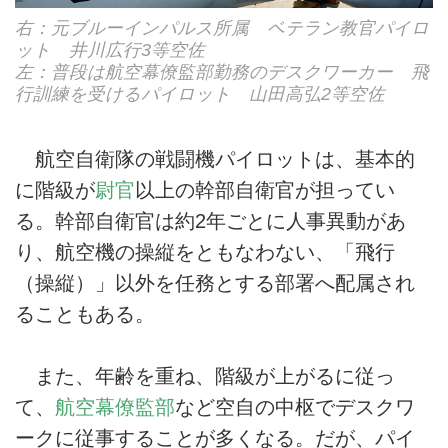
右：元ブルーインパルス所属 ベテラン教官パイロ
ット 井川広行3等空佐
左：普段は航空幕僚監部勤務のデスクワーカー 飛
行訓練を受けるパイロット 山田高弘2等空佐
航空自衛隊の戦闘機パイロットは、基本的
に階級が
尉官
以上の幹部自衛官が担ってい
る。幹部自衛官は約2年ごとに人事異動があ
り、航空機の操縦をともなわない、「飛行
（操縦）」以外を任務とする部署へ配属され
ることもある。
また、年齢を重ね、階級が上がるに従っ
て、
航空幕僚監部
など空自の中枢でデスクワ
ークに従事することが多くなる。だが、パイ