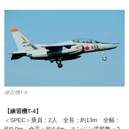
練習機T-4
【練習機T-4】
＜SPEC＞乗員：2人 全長：約13m 全幅：
約9.9m 全高：約4.6m エンジン搭載数：2