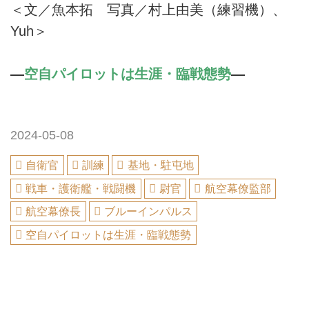
＜文／魚本拓 写真／村上由美（練習機）、
Yuh＞
—
空自パイロットは生涯・臨戦態勢
—
2024-05-08
自衛官
訓練
基地・駐屯地
戦車・護衛艦・戦闘機
尉官
航空幕僚監部
航空幕僚長
ブルーインパルス
空自パイロットは生涯・臨戦態勢