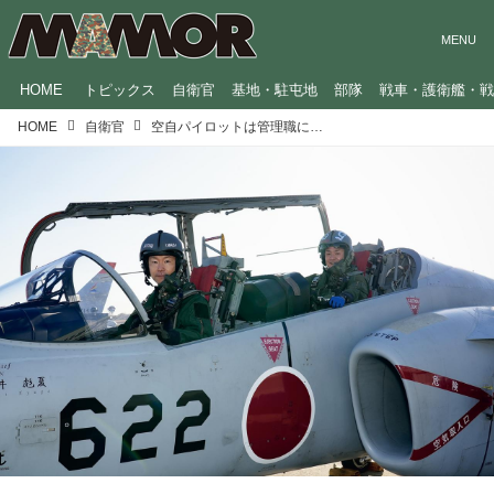
HOME
トピックス
自衛官
基地・駐屯地
部隊
戦車・護衛艦・
HOME
自衛官
空自パイロットは管理職になっても空を飛び続ける「生涯臨戦態勢」