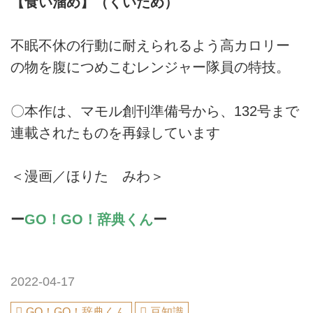
【食い溜め】（くいだめ）
不眠不休の行動に耐えられるよう高カロリー
の物を腹につめこむレンジャー隊員の特技。
〇本作は、マモル創刊準備号から、132号まで
連載されたものを再録しています
＜漫画／ほりた みわ＞
ー
GO！GO！辞典くん
ー
2022-04-17
GO！GO！辞典くん
豆知識