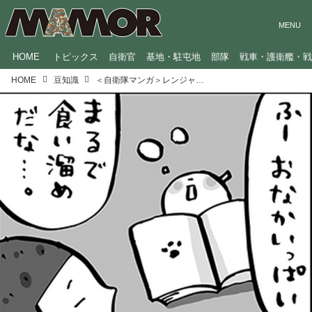
HOME
トピックス
自衛官
基地・駐屯地
部隊
戦車・護衛艦・
HOME
豆知識
＜自衛隊マンガ＞レンジャー隊員の特技！？／GO！GO！辞典くん（16）