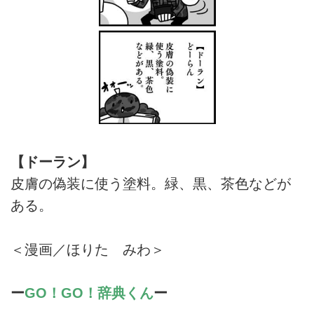
【ドーラン】
皮膚の偽装に使う塗料。緑、黒、茶色などが
ある。
＜漫画／ほりた みわ＞
ー
GO！GO！辞典くん
ー