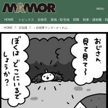
HOME
トピックス
自衛官
基地・駐屯地
部隊
戦車・護衛艦・
HOME
豆知識
＜自衛隊マンガ＞かくれんぼ／GO！GO！辞典くん（131）