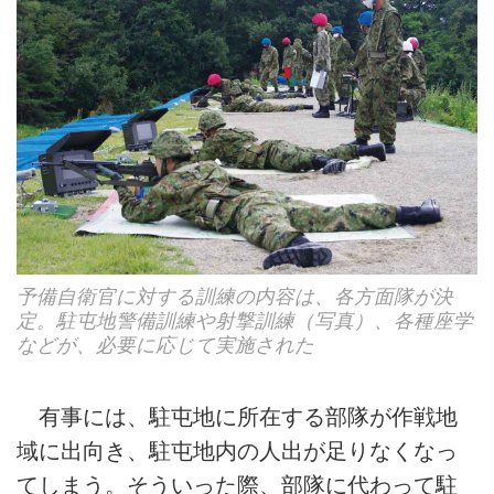
予備自衛官に対する訓練の内容は、各方面隊が決
定。駐屯地警備訓練や射撃訓練（写真）、各種座学
などが、必要に応じて実施された
有事には、駐屯地に所在する部隊が作戦地
域に出向き、駐屯地内の人出が足りなくなっ
てしまう。そういった際、部隊に代わって駐