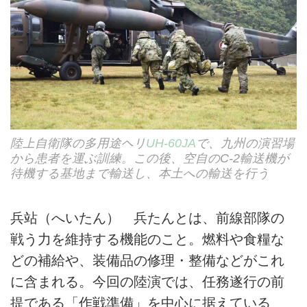
陸上自衛隊の多用途ヘリ
UH-60JA
で、九州の演習場
から患者を運ぶ訓練。この後、空自のC-2輸送機が
待機する基地まで輸送し、本土への輸送を行う
兵站（へいたん） 兵たんとは、前線部隊の
戦う力を維持する機能のこと。燃料や食糧な
どの補給や、装備品の修理・整備などがこれ
に含まれる。今回の陸演では、任務遂行の前
提である「作戦準備」を中心に据えている