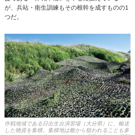
が、兵站・衛生訓練もその根幹を成すものの1
つだ。
作戦地域である日出生台演習場（大分県）に、輸送
した物資を集積。集積地は敵から狙われることも多