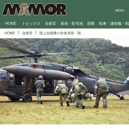
HOME
トピックス
自衛官
基地・駐屯地
部隊
戦車・護衛艦・
HOME
自衛官
陸上自衛隊の全体演習「陸演」 どんな訓練をしている？