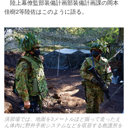
陸上幕僚監部装備計画部装備計画課の岡本
佳樹2等陸佐はこのように語る。
演習場では、地面を3メートルほど掘って造ったえ
ん体内に野外手術システムなどを収容する救護所を