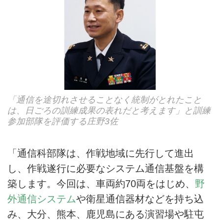
「通信を途切れさせることなく統制がとれたこと
は、日ごろの訓練成果の表れだと考えます」と訓練
参加部隊を評価する庄野3佐
「通信科部隊は、作戦地域に先行して進出
し、作戦遂行に必要なシステム通信基盤を構
築します。今回は、車両約70両をはじめ、
野
外通信システム
や衛星通信器材などを持ち込
み、大分、熊本、鹿児島にある演習場や駐屯