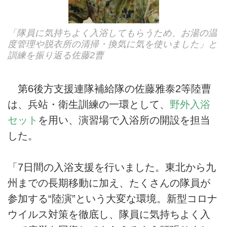
「隊員に気持ちよく入浴してもらうため、お湯の温
度管理や脱衣所の清掃・換気に気を使いました」と
訓練を振り返る佐藤2曹
第6後方支援連隊補給隊の佐藤雅泰2等陸曹
は、兵站・衛生訓練の一環として、
野外入浴
セット
を用い、演習場で入浴所の開設を担当
した。
「7日間の入浴支援を行いました。東北から九
州までの長期移動に加え、たくさんの隊員が
参加する“陸演”という大変な環境。新型コロナ
ウイルス対策を徹底し、隊員に気持ちよく入