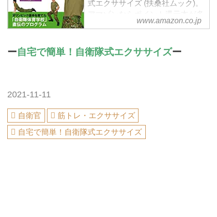
式エクササイズ (扶桑社ムック)。
アマゾンならポイント還元本が多
www.amazon.co.jp
数。自衛隊体育学校作品ほか、お
急ぎ便対象商品は当日お届けも可
能。またMAMOR別冊 自宅で簡
ー
自宅で簡単！自衛隊式エクササイズ
ー
単! 自衛隊式エクササイズ (扶桑社
ムック)もアマゾン配送商品なら
通常配送無料。
2021-11-11
自衛官
筋トレ・エクササイズ
自宅で簡単！自衛隊式エクササイズ