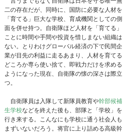
言うまでもなく自衛隊は日本を守る唯一無
二の存在だが、同時に、国防に必要な人材を
「育てる」巨大な学校、育成機関としての側
面を併せ持つ。自衛隊ほど人材を「育てる」
ことに時間や手間や投資を惜しまない組織は
ない。とりわけグローバル経済の下で民間企
業が目先の利益に走るあまり、人材を育てる
どころか専ら使い捨て、即戦力だけを求める
ようになった現在、自衛隊の懐の深さは際立
つ。
自衛隊員は入隊して新隊員教育や
幹部候補
生学校
などを終えた後も、部隊と「学校」を
行き来する。こんなにも学校に通う社会人も
まずいないだろう。将官に上り詰める高級幹