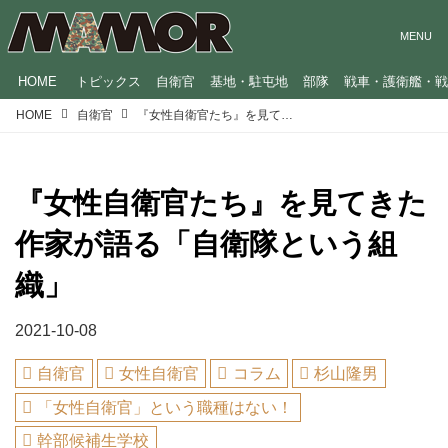
HOME
トピックス
自衛官
基地・駐屯地
部隊
戦車・護衛艦・
HOME
自衛官
『女性自衛官たち』を見てきた作家が語る「自衛隊という組織」
『女性自衛官たち』を見てきた
作家が語る「自衛隊という組
織」
2021-10-08
自衛官
女性自衛官
コラム
杉山隆男
「女性自衛官」という職種はない！
幹部候補生学校