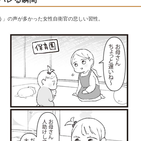
」の声が多かった女性自衛官の悲しい習性。