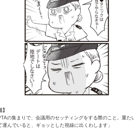
話】
PTAの集まりで、会議用のセッティングをする際のこと。重た
て運んでいると、ギョッとした視線に出くわします」