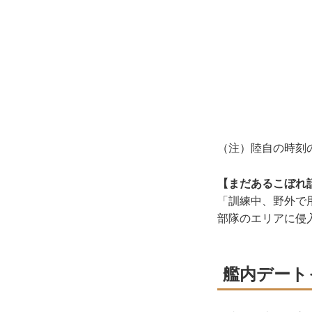
（注）陸自の時刻の
【まだあるこぼれ
「訓練中、野外で
部隊のエリアに侵
艦内デート