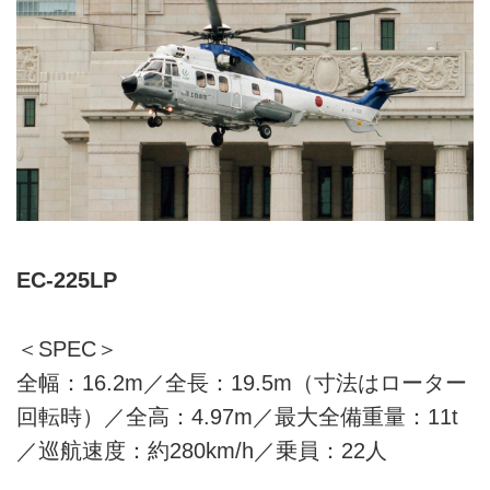
EC-225LP
＜SPEC＞
全幅：16.2m／全長：19.5m（寸法はローター
回転時）／全高：4.97m／最大全備重量：11t
／巡航速度：約280km/h／乗員：22人