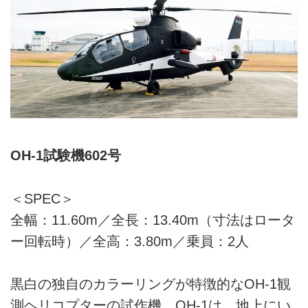
OH-1試験機602号
＜SPEC＞
全幅：11.60m／全長：13.40m（寸法はロータ
ー回転時）／全高：3.80m／乗員：2人
黒白の独自のカラーリングが特徴的なOH-1観
測ヘリコプターの試作機。OH-1は、地上にい