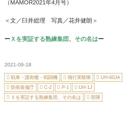
（MAMOR2021年4月号）
＜文／臼井総理 写真／花井健朗＞
ー
Ｘを実証する熟練集団、その名は
ー
2021-09-18
戦車・護衛艦・戦闘機
飛行実験隊
UH-60JA
防衛装備庁
C-2
P-1
UH-1J
Ｘを実証する熟練集団、その名は
部隊