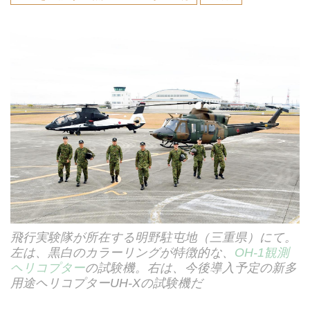
飛行実験隊が所在する明野駐屯地（三重県）にて。
左は、黒白のカラーリングが特徴的な、
OH-1観測
ヘリコプター
の試験機。右は、今後導入予定の新多
用途ヘリコプターUH-Xの試験機だ