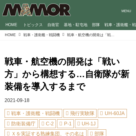
HOME
トピックス
自衛官
基地・駐屯地
部隊
戦車・護衛艦・
HOME
戦車・護衛艦・戦闘機
戦車・航空機の開発は「戦い方」から構想する…自衛隊が新装備を導入するまで
戦車・航空機の開発は「戦い
方」から構想する…自衛隊が新
装備を導入するまで
2021-09-18
戦車・護衛艦・戦闘機
飛行実験隊
UH-60JA
防衛装備庁
C-2
P-1
UH-1J
Ｘを実証する熟練集団、その名は
部隊