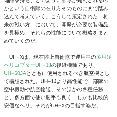
備品を持ち、どのように部隊が編制されるの
かという自衛隊の在り方そのものにまで踏み
込んで考えていく。こうして策定された「将
来の戦い方」において、開発が必要な装備品
を見極め、それらの性能について概略をまと
めていくのだ。
UH−Xは、現在陸上自衛隊で運用中の
多用途
ヘリコプターUH−1J
の後継機種であり、
UH−60JA
とともに使用されるべき航空機とし
て構想された。UH−1Jより高性能で、部隊の
空中機動や航空輸送、そのほかの各種任務
と、多方面で使い勝手も良く、しかも比較的
安価なヘリ。それがUH−Xの目指す姿だ。