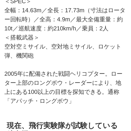
＜SPEC＞
全幅：14.63m／全長：17.73m（寸法はロータ
ー回転時）／全高：4.9m／最大全備重量：約
10t／巡航速度：約210km/h／乗員：2人
＜搭載武器＞
空対空ミサイル、空対地ミサイル、ロケット
弾、機関砲
2005年に配備された戦闘ヘリコプター。ロー
ター上部のロングボウ・レーダーにより、地
上にある100以上の目標を探知できる。通称
「アパッチ・ロングボウ」
現在、飛行実験隊が試験している