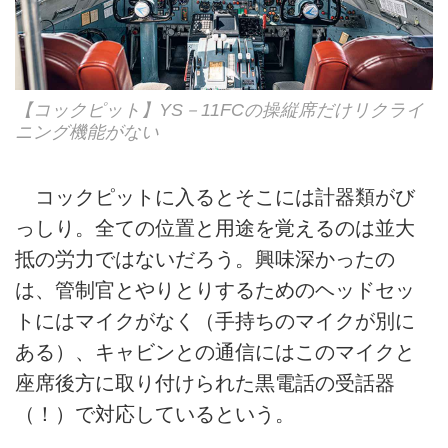
【コックピット】YS－11FCの操縦席だけリクライ
ニング機能がない
コックピットに入るとそこには計器類がび
っしり。全ての位置と用途を覚えるのは並大
抵の労力ではないだろう。興味深かったの
は、管制官とやりとりするためのヘッドセッ
トにはマイクがなく（手持ちのマイクが別に
ある）、キャビンとの通信にはこのマイクと
座席後方に取り付けられた黒電話の受話器
（！）で対応しているという。