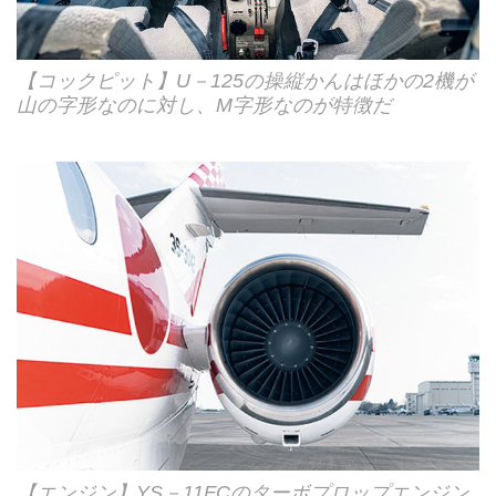
【コックピット】U－125の操縦かんはほかの2機が
山の字形なのに対し、M字形なのが特徴だ
【エンジン】YS－11FCのターボプロップエンジン