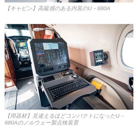
【キャビン】高級感のある内装のU－680A
【用器材】見違えるほどコンパクトになったU－
680Aのノルウェー製点検装置