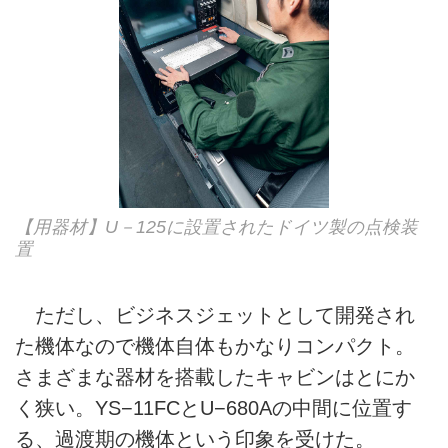
【用器材】U－125に設置されたドイツ製の点検装
置
ただし、ビジネスジェットとして開発され
た機体なので機体自体もかなりコンパクト。
さまざまな器材を搭載したキャビンはとにか
く狭い。YS−11FCとU−680Aの中間に位置す
る、過渡期の機体という印象を受けた。