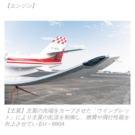
【エンジン】
【主翼】主翼の先端をカーブさせた「ウイングレッ
ト」により主翼の乱流を制御し、燃費や飛行性能を
向上させているU－680A