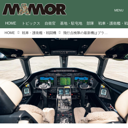
HOME
トピックス
自衛官
基地・駐屯地
部隊
戦車・護衛艦・
HOME
戦車・護衛艦・戦闘機
飛行点検隊の最新機はプライベートジェット並み 新旧機体を比較してみた