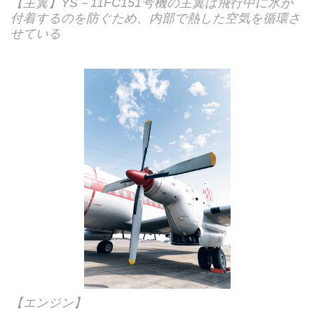
【主翼】YS－11FC151号機の主翼は飛行中に氷が
付着するのを防ぐため、内部で熱した空気を循環さ
せている
【エンジン】