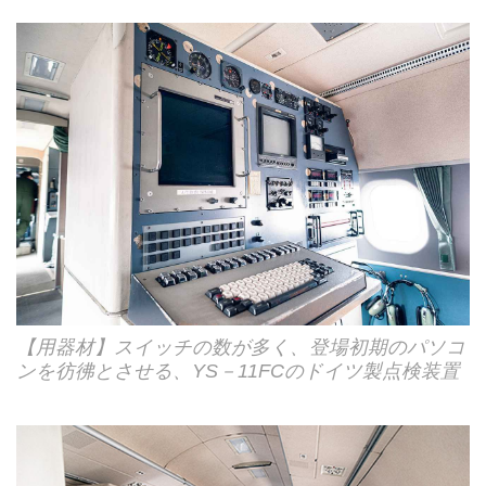
【用器材】スイッチの数が多く、登場初期のパソコ
ンを彷彿とさせる、YS－11FCのドイツ製点検装置