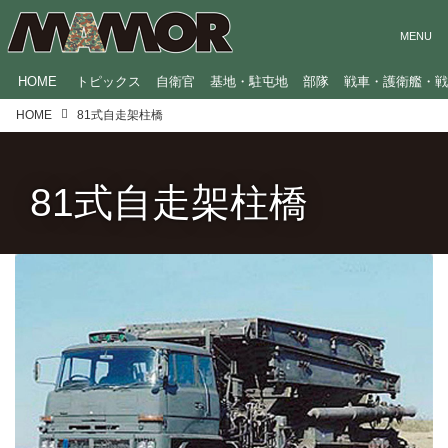
HOME
トピックス
自衛官
基地・駐屯地
部隊
戦車・護衛艦・
HOME
81式自走架柱橋
81式自走架柱橋