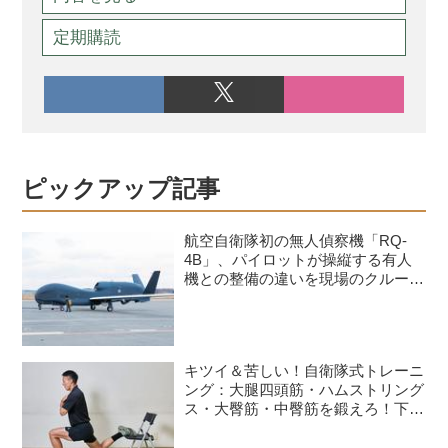
定期購読
ピックアップ記事
航空自衛隊初の無人偵察機「RQ-
4B」、パイロットが操縦する有人
機との整備の違いを現場のクルーが
語る
キツイ＆苦しい！自衛隊式トレーニ
ング：大腿四頭筋・ハムストリング
ス・大臀筋・中臀筋を鍛えろ！下半
身に負荷をかけるスクワット3種目