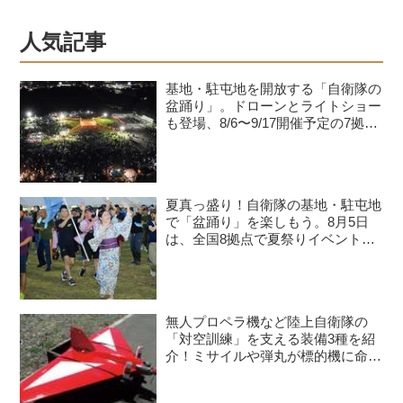
人気記事
基地・駐屯地を開放する「自衛隊の
盆踊り」。ドローンとライトショー
も登場、8/6〜9/17開催予定の7拠点
を紹介
夏真っ盛り！自衛隊の基地・駐屯地
で「盆踊り」を楽しもう。8月5日
は、全国8拠点で夏祭りイベントが
開催予定
無人プロペラ機など陸上自衛隊の
「対空訓練」を支える装備3種を紹
介！ミサイルや弾丸が標的機に命中
すると？