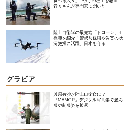
食べる人々」!?強さの理由を志田
音々さんが専門家に聞いた
陸上自衛隊の最先端「ドローン」4
機種を紹介！警戒監視用や災害の状
況把握に活躍、日本を守る
グラビア
其原有沙が陸上自衛官に!?
『MAMOR』デジタル写真集で迷彩
服や制服姿を披露