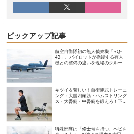
ピックアップ記事
航空自衛隊初の無人偵察機「RQ-
4B」、パイロットが操縦する有人
機との整備の違いを現場のクルーが
語る
キツイ＆苦しい！自衛隊式トレーニ
ング：大腿四頭筋・ハムストリング
ス・大臀筋・中臀筋を鍛えろ！下半
身に負荷をかけるスクワット3種目
特殊部隊は「修士号を持つ、ヘビを