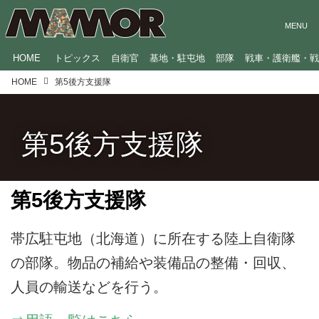
HOME
トピックス
自衛官
基地・駐屯地
部隊
戦車・護衛艦・
HOME
第5後方支援隊
第5後方支援隊
第5後方支援隊
帯広駐屯地（北海道）に所在する陸上自衛隊
の部隊。物品の補給や装備品の整備・回収、
人員の輸送などを行う。