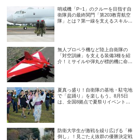
哨戒機「P−1」のクルーを目指す自
衛隊員の最終関門「第203教育航空
隊」とは？第一線を支えるスキルを
身につける長き道のり
無人プロペラ機など陸上自衛隊の
「対空訓練」を支える装備3種を紹
介！ミサイルや弾丸が標的機に命中
すると？
夏真っ盛り！自衛隊の基地・駐屯地
で「盆踊り」を楽しもう。8月5日
は、全国8拠点で夏祭りイベントが
開催予定
防衛大学生が激戦を繰り広げる「棒
倒し」！見ごたえ抜群の優勝決定戦