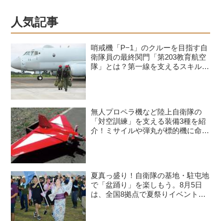
人気記事
哨戒機「P−1」のクルーを目指す自
衛隊員の最終関門「第203教育航空
隊」とは？第一線を支えるスキルを
身につける長き道のり
無人プロペラ機など陸上自衛隊の
「対空訓練」を支える装備3種を紹
介！ミサイルや弾丸が標的機に命中
すると？
夏真っ盛り！自衛隊の基地・駐屯地
で「盆踊り」を楽しもう。8月5日
は、全国8拠点で夏祭りイベントが
開催予定