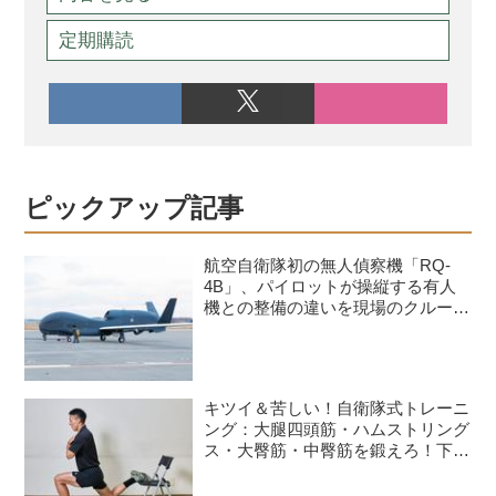
定期購読
ピックアップ記事
航空自衛隊初の無人偵察機「RQ-
4B」、パイロットが操縦する有人
機との整備の違いを現場のクルーが
語る
キツイ＆苦しい！自衛隊式トレーニ
ング：大腿四頭筋・ハムストリング
ス・大臀筋・中臀筋を鍛えろ！下半
身に負荷をかけるスクワット3種目