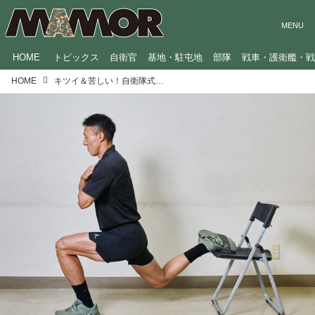
HOME
トピックス
自衛官
基地・駐屯地
部隊
戦車・護衛艦・
HOME
キツイ＆苦しい！自衛隊式トレーニング：大腿四頭筋・ハムストリングス・大臀筋・中臀筋を鍛えろ！下半身に負荷をかけるスクワット3種目