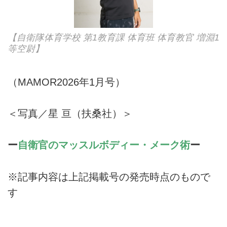
【自衛隊体育学校 第1教育課 体育班 体育教官 増淵1
等空尉】
（MAMOR2026年1月号）
＜写真／星 亘（扶桑社）＞
ー
自衛官のマッスルボディー・メーク術
ー
※記事内容は上記掲載号の発売時点のもので
す