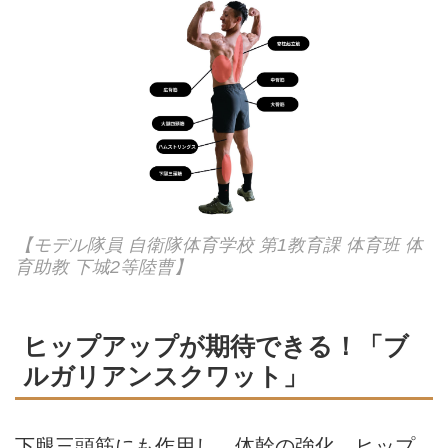
【モデル隊員 自衛隊体育学校 第1教育課 体育班 体
育助教 下城2等陸曹】
ヒップアップが期待できる！「ブ
ルガリアンスクワット」
下腿三頭筋にも作用し、体幹の強化、ヒップ