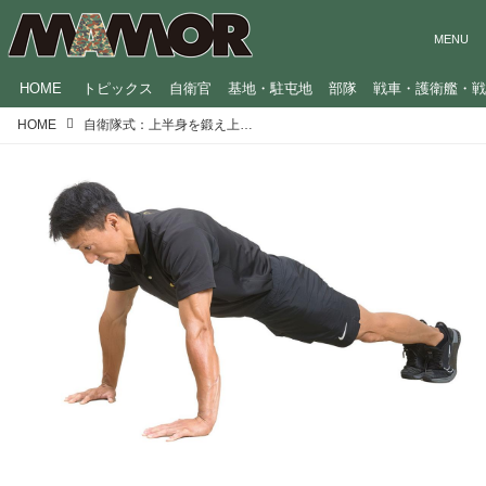
HOME
トピックス
自衛官
基地・駐屯地
部隊
戦車・護衛艦・
HOME
自衛隊式：上半身を鍛え上げろ！大胸筋・上腕三頭筋・三角筋に効くトレーニング3種