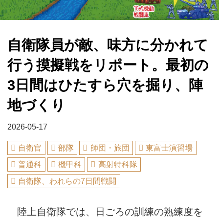
自衛隊員が敵、味方に分かれて
行う摸擬戦をリポート。最初の
3日間はひたすら穴を掘り、陣
地づくり
2026-05-17
自衛官
部隊
師団・旅団
東富士演習場
普通科
機甲科
高射特科隊
自衛隊、われらの7日間戦闘
陸上自衛隊では、日ごろの訓練の熟練度を