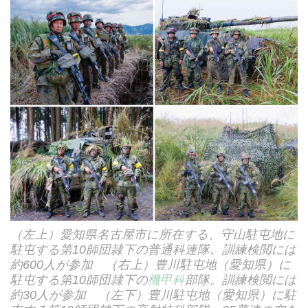
（左上）愛知県名古屋市に所在する、守山駐屯地に
駐屯する第10師団隷下の普通科連隊。訓練検閲には
約600人が参加 （右上）豊川駐屯地（愛知県）に
駐屯する第10師団隷下の
機甲科
部隊。訓練検閲には
約30人が参加 （左下）豊川駐屯地（愛知県）に駐