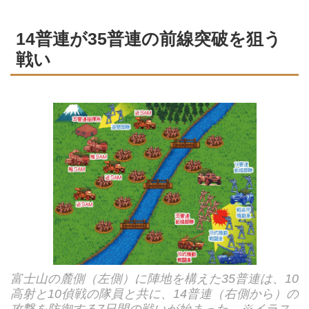
14普連が35普連の前線突破を狙う
戦い
富士山の麓側（左側）に陣地を構えた35普連は、10
高射と10偵戦の隊員と共に、14普連（右側から）の