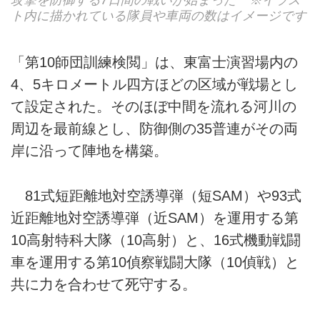
攻撃を防御する7日間の戦いが始まった ※イラス
ト内に描かれている隊員や車両の数はイメージです
「第10師団訓練検閲」は、東富士演習場内の
4、5キロメートル四方ほどの区域が戦場とし
て設定された。そのほぼ中間を流れる河川の
周辺を最前線とし、防御側の35普連がその両
岸に沿って陣地を構築。
81式短距離地対空誘導弾（短SAM）や93式
近距離地対空誘導弾（近SAM）を運用する第
10高射特科大隊（10高射）と、16式機動戦闘
車を運用する第10偵察戦闘大隊（10偵戦）と
共に力を合わせて死守する。