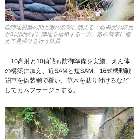
⑤陣地構築の間も敵の攻撃に備える：防御側の隊員
が3日間寝ずに陣地を構築する一方、敵の襲来に備
えて見張りを行う隊員
10高射と10偵戦も防御準備を実施。えん体
の構築に加え、近SAMと短SAM、16式機動戦
闘車を偽装網で覆い、草木を貼り付けるなど
してカムフラージュする。