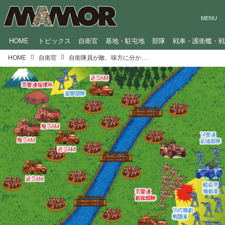
HOME
トピックス
自衛官
基地・駐屯地
部隊
戦車・護衛艦・
HOME
自衛官
自衛隊員が敵、味方に分かれて行う摸擬戦をリポート。最初の3日間はひたすら穴を掘り、陣地づくり