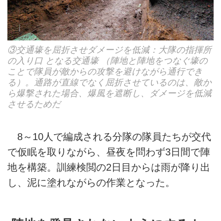
③交通壕を屈折させダメージを低減：大隊の指揮所
の入り口 となる交通壕 （陣地と陣地をつなぐ壕の
ことで隊員が敵からの攻撃を避けながら通行でき
る）。通路が直線でなく屈折させているのは、敵か
ら爆撃された場合、爆風を遮断し、ダメージを低減
させるためだ
8～10人で編成される分隊の隊員たちが交代
で仮眠を取りながら、昼夜を問わず3日間で陣
地を構築。訓練検閲の2日目からは雨が降り出
し、泥に塗れながらの作業となった。