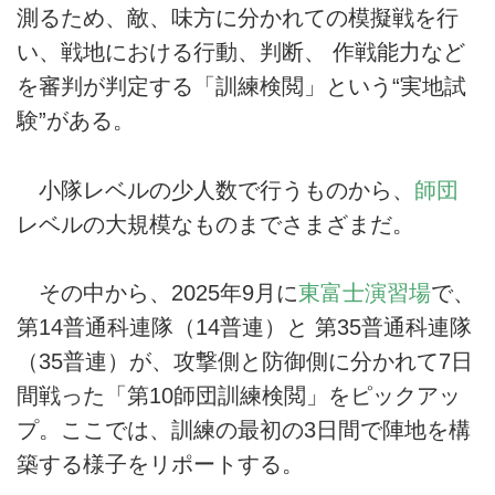
測るため、敵、味方に分かれての模擬戦を行
い、戦地における行動、判断、 作戦能力など
を審判が判定する「訓練検閲」という“実地試
験”がある。
小隊レベルの少人数で行うものから、
師団
レベルの大規模なものまでさまざまだ。
その中から、2025年9月に
東富士演習場
で、
第14普通科連隊（14普連）と 第35普通科連隊
（35普連）が、攻撃側と防御側に分かれて7日
間戦った「第10師団訓練検閲」をピックアッ
プ。ここでは、訓練の最初の3日間で陣地を構
築する様子をリポートする。