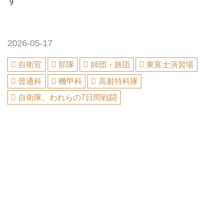
2026-05-17
自衛官
部隊
師団・旅団
東富士演習場
普通科
機甲科
高射特科隊
自衛隊、われらの7日間戦闘