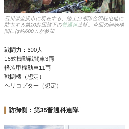
石川県金沢市に所在する、陸上自衛隊金沢駐屯地に
駐屯する第10師団隷下の
普通科
連隊。今回の訓練検
閲には約600人が参加
戦闘力：600人
16式機動戦闘車3両
軽装甲機動車11両
戦闘機（想定）
ヘリコプター（想定）
防御側：第35普通科連隊