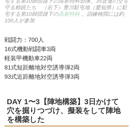
屯する第10師団隷下の高射特科部隊。35普連の空を
守る精鋭たち （右下）豊川駐屯地（愛知県）に駐
屯する第10師団隷下の
高射特科
。訓練検閲には約
100人が参加
戦闘力：700人
16式機動戦闘車3両
軽装甲機動車22両
81式短距離地対空誘導弾2両
93式近距離地対空誘導弾3両
DAY 1〜3【陣地構築】3日かけて
穴を掘りつづけ、擬装をして陣地
を構築した