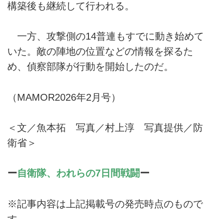
構築後も継続して行われる。
一方、攻撃側の14普連もすでに動き始めて
いた。敵の陣地の位置などの情報を探るた
め、偵察部隊が行動を開始したのだ。
（MAMOR2026年2月号）
＜文／魚本拓 写真／村上淳 写真提供／防
衛省＞
ー
自衛隊、われらの7日間戦闘
ー
※記事内容は上記掲載号の発売時点のもので
す