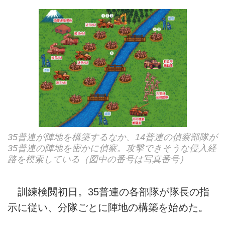
35普連が陣地を構築するなか、14普連の偵察部隊が
35普連の陣地を密かに偵察。攻撃できそうな侵入経
路を模索している（図中の番号は写真番号）
訓練検閲初日。35普連の各部隊が隊長の指
示に従い、分隊ごとに陣地の構築を始めた。