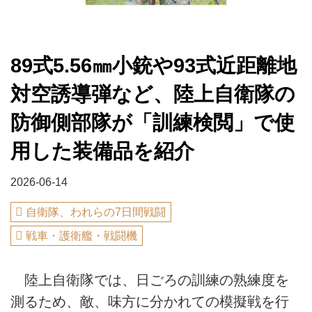
89式5.56㎜小銃や93式近距離地
対空誘導弾など、陸上自衛隊の
防御側部隊が「訓練検閲」で使
用した装備品を紹介
2026-06-14
自衛隊、われらの7日間戦闘
戦車・護衛艦・戦闘機
陸上自衛隊では、日ごろの訓練の熟練度を
測るため、敵、味方に分かれての模擬戦を行