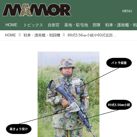
HOME
トピックス
自衛官
基地・駐屯地
部隊
戦車・護衛艦・
HOME
戦車・護衛艦・戦闘機
89式5.56㎜小銃や93式近距離地対空誘導弾など、陸上自衛隊の防御側部隊が「訓練検閲」で使用した装備品を紹介