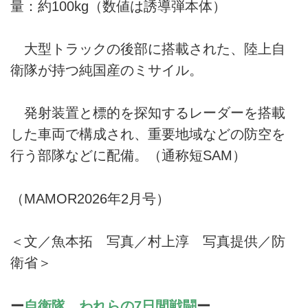
量：約100kg（数値は誘導弾本体）
大型トラックの後部に搭載された、陸上自
衛隊が持つ純国産のミサイル。
発射装置と標的を探知するレーダーを搭載
した車両で構成され、重要地域などの防空を
行う部隊などに配備。（通称短SAM）
（MAMOR2026年2月号）
＜文／魚本拓 写真／村上淳 写真提供／防
衛省＞
ー
自衛隊、われらの7日間戦闘
ー