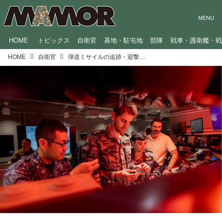
HOME
トピックス
自衛官
基地・駐屯地
部隊
戦車・護衛艦・
HOME
自衛官
弾道ミサイルの追跡・迎撃や、サイバー攻撃への対応まで！多様化する自衛隊と他国の共同訓練