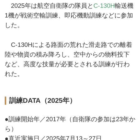
2025年は航空自衛隊の隊員と
C-130H
輸送機
1機が戦術空輸訓練、即応機動訓練などに参加
した。
C-130Hによる路面の荒れた滑走路での離着
陸や物資の積み降ろし、空中からの物料投下
など、高度な技量が必要とされる訓練が行わ
れた。
訓練DATA（2025年）
●訓練開始年／2017年（自衛隊の参加は23年か
ら）
●直近実施日／2025年7月13～27日