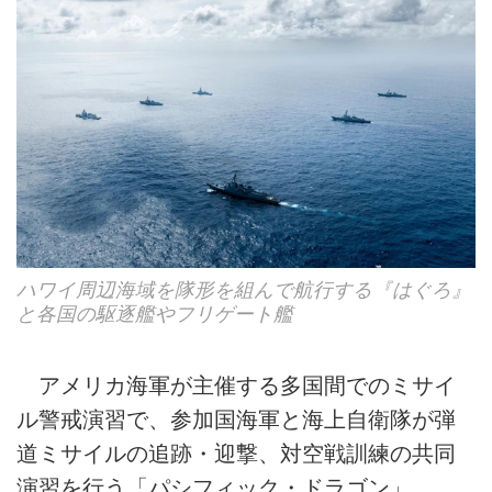
ハワイ周辺海域を隊形を組んで航行する『はぐろ』
と各国の駆逐艦やフリゲート艦
アメリカ海軍が主催する多国間でのミサイ
ル警戒演習で、参加国海軍と海上自衛隊が弾
道ミサイルの追跡・迎撃、対空戦訓練の共同
演習を行う「パシフィック・ドラゴン」。