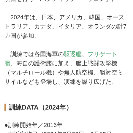
2024年は、日本、アメリカ、韓国、オース
トラリア、カナダ、イタリア、オランダの計7
カ国が参加。
訓練では各国海軍の
駆逐艦
、
フリゲート
艦
、海自の護衛艦に加え、艦上戦闘攻撃機
（マルチロール機）や無人航空機、艦対空ミ
サイルなども登場し、演練を繰り広げた。
訓練DATA（2024年）
●訓練開始年／2016年