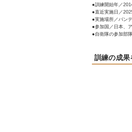
●訓練開始年／201
●直近実施日／202
●実施場所／バン
●参加国／日本、
●自衛隊の参加部
訓練の成果