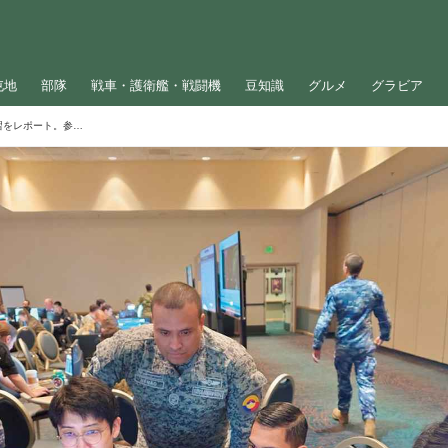
屯地
部隊
戦車・護衛艦・戦闘機
豆知識
グルメ
グラビア
アメリカ宇宙軍基地で行われた多国間演習をレポート。参加した航空自衛隊員が目指す地球の安全とは？