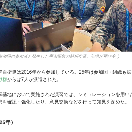
参加国の参加者と発生した宇宙事象の解析作業。英語が飛び交う
自衛隊は2016年から参加している。25年は参加国・組織も
戦群
からは7人が派遣された。
基地において実施された演習では、シミュレーションを用い
勢を確認・強化したり、意見交換などを行って知見を深めた。
25年）