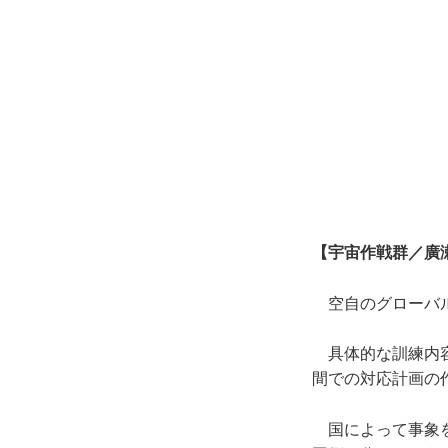
【宇宙作戦群／廣
空自のグローバル
具体的な訓練内容
間での対応計画の
国によって事象を