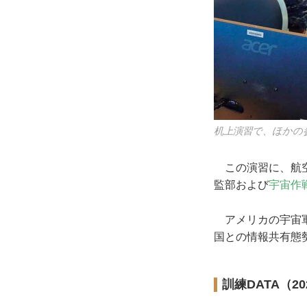
机上演習で、ほかの
この演習に、航空
監部および
宇宙作
アメリカの宇宙軍
国との情報共有態
訓練DATA（20