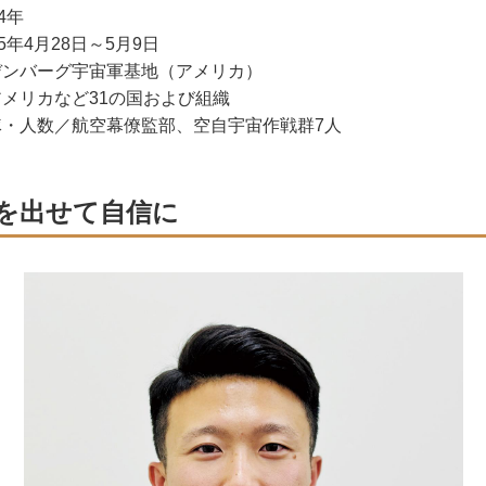
4年
5年4月28日～5月9日
デンバーグ宇宙軍基地（アメリカ）
アメリカなど31の国および組織
隊・人数／航空幕僚監部、空自宇宙作戦群7人
を出せて自信に