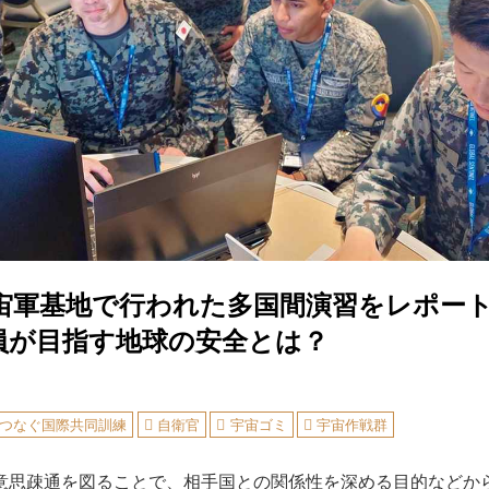
宙軍基地で行われた多国間演習をレポー
員が目指す地球の安全とは？
つなぐ国際共同訓練
自衛官
宇宙ゴミ
宇宙作戦群
思疎通を図ることで、相手国との関係性を深める目的などか