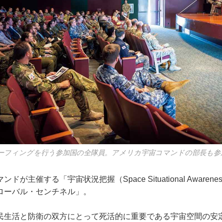
ーフィングを行う参加国の全隊員。アメリカ宇宙コマンドの部長も参
主催する「宇宙状況把握（Space Situational Awarene
ローバル・センチネル」。
生活と防衛の双方にとって死活的に重要である宇宙空間の安