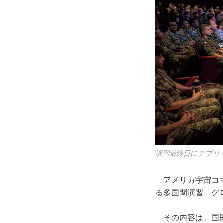
演習最終日にデブリ
アメリカ宇宙コマンドが
る多国間演習「グ
その内容は、国民