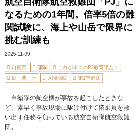
航空自衛隊航空救難団「PJ」に
なるための1年間。倍率5倍の難
関試験に、海上や山岳で限界に
挑む訓練も
2025-11-09
自衛官
部隊
これが本当のPJ教育隊だ！
尉・曹・士
入間病院
第1空挺団
自衛隊の航空機が事故を起こしたときな
ど、素早く事故現場に駆け付けて搭乗員を救
い出す任務を負っている航空自衛隊航空救難
団。