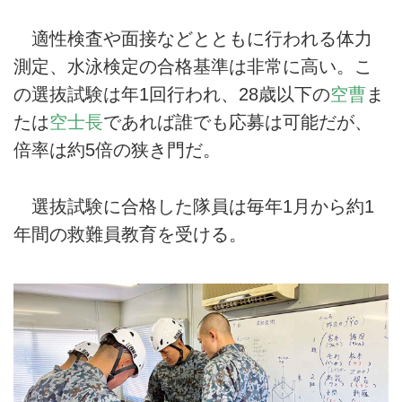
適性検査や面接などとともに行われる体力
測定、水泳検定の合格基準は非常に高い。こ
の選抜試験は年1回行われ、28歳以下の
空曹
ま
たは
空士長
であれば誰でも応募は可能だが、
倍率は約5倍の狭き門だ。
選抜試験に合格した隊員は毎年1月から約1
年間の救難員教育を受ける。