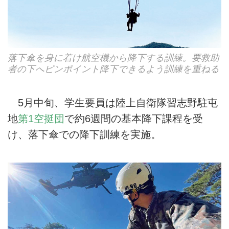
落下傘を身に着け航空機から降下する訓練。要救助
者の下へピンポイント降下できるよう訓練を重ねる
5月中旬、学生要員は陸上自衛隊習志野駐屯
地
第1空挺団
で約6週間の基本降下課程を受
け、落下傘での降下訓練を実施。