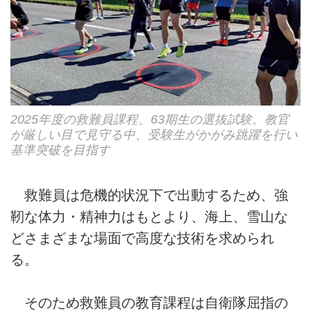
2025年度の救難員課程、63期生の選抜試験。教官
が厳しい目で見守る中、受験生がかがみ跳躍を行い
基準突破を目指す
救難員は危機的状況下で出動するため、強
靭な体力・精神力はもとより、海上、雪山な
どさまざまな場面で高度な技術を求められ
る。
そのため救難員の教育課程は自衛隊屈指の