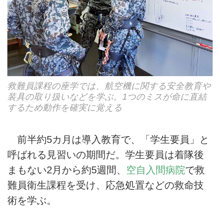
救難員課程の座学では、航空機に関する安全教育や
装具の取り扱いなどを学ぶ。1つのミスが命に直結
するため動作を確実に覚える
前半約5カ月は導入教育で、「学生要員」と
呼ばれる見習いの期間だ。学生要員は着隊後
まもない2月から約5週間、
空自入間病院
で救
難員衛生課程を受け、応急処置などの救命技
術を学ぶ。