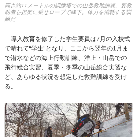
高さ約11メートルの訓練塔での山岳救助訓練。要救
助者を担架に乗せロープで降下。体力を消耗する訓
練だ
導入教育を修了した学生要員は7月の入校式
で晴れて“学生”となり、ここから翌年の1月ま
で潜水などの海上行動訓練、洋上・山岳での
飛行総合実習、夏季・冬季の山岳総合実習な
ど、あらゆる状況を想定した救難訓練を受け
る。