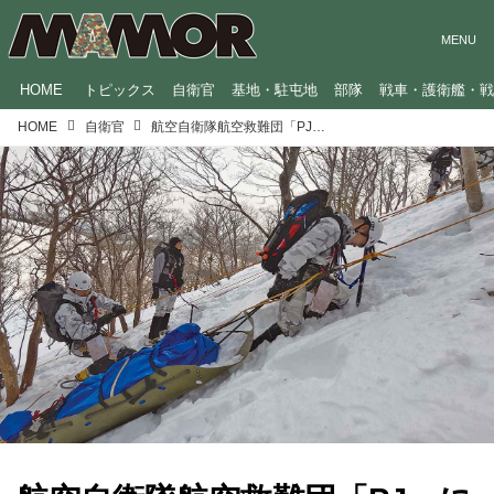
HOME
トピックス
自衛官
基地・駐屯地
部隊
戦車・護衛艦・
HOME
自衛官
航空自衛隊航空救難団「PJ」になるための1年間。倍率5倍の難関試験に、海上や山岳で限界に挑む訓練も