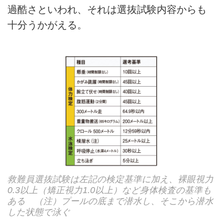
過酷さといわれ、それは選抜試験内容からも
十分うかがえる。
救難員選抜試験は左記の検定基準に加え、裸眼視力
0.3以上（矯正視力1.0以上）など身体検査の基準も
ある （注）プールの底まで潜水し、そこから潜水
した状態で泳ぐ