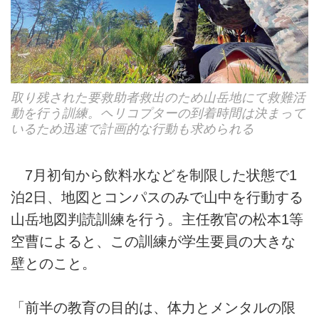
取り残された要救助者救出のため山岳地にて救難活
動を行う訓練。ヘリコプターの到着時間は決まって
いるため迅速で計画的な行動も求められる
7月初旬から飲料水などを制限した状態で1
泊2日、地図とコンパスのみで山中を行動する
山岳地図判読訓練を行う。主任教官の松本1等
空曹によると、この訓練が学生要員の大きな
壁とのこと。
「前半の教育の目的は、体力とメンタルの限