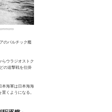
mmons
シアのバルチック艦
からウラジオストク
などの追撃戦を仕掛
日本海軍は日本海海
を置くようになる。