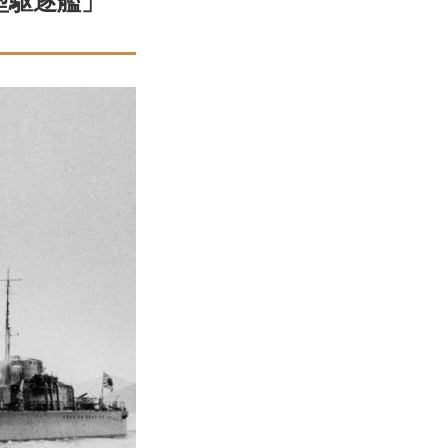
型駆逐艦」