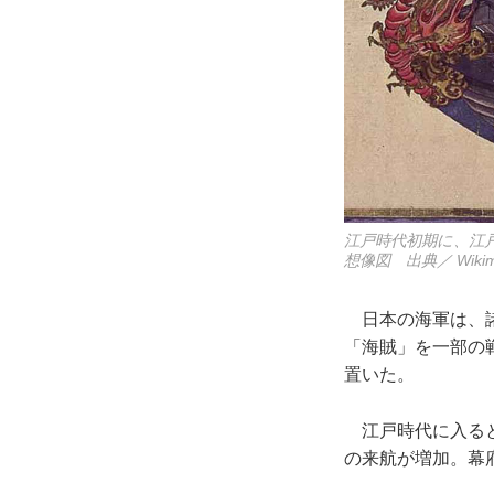
江戸時代初期に、江
想像図 出典／ Wikime
日本の海軍は、諸
「海賊」を一部の
置いた。
江戸時代に入ると
の来航が増加。幕