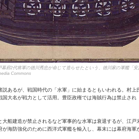
戸幕府2代将軍の徳川秀忠が命じて造らせたという、徳川家の軍艦「安
dia Commons
説あるが、戦国時代の「水軍」に始まるともいわれる。村上
戦国大名が戦力として活用。豊臣政権では海賊行為は禁止され
大船建造が禁止されるなど軍事的な水軍は衰退するが、江戸
府が海防強化のために西洋式軍艦を輸入し、幕末には幕府海軍