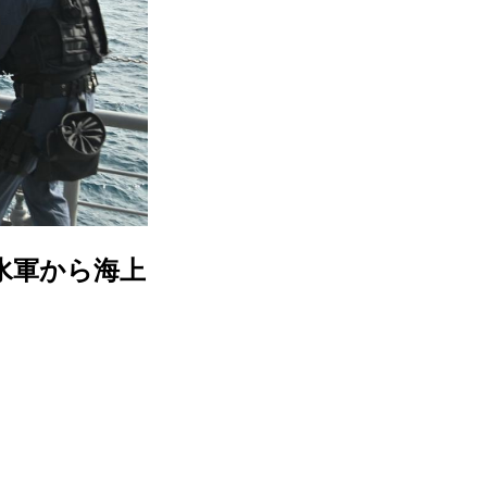
水軍から海上
る