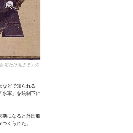
あ 宅たけ丸まる」の
氏などで知られる
「水軍」を統制下に
末期になると外国船
がつくられた。