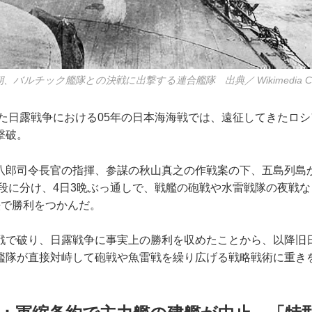
早朝、バルチック艦隊との決戦に出撃する連合艦隊 出典／ Wikimedia Co
った日露戦争における05年の日本海海戦では、遠征してきたロ
撃破。
郎司令長官の指揮、参謀の秋山真之の作戦案の下、五島列島
7段に分け、4日3晩ぶっ通しで、戦艦の砲戦や水雷戦隊の夜戦
法で勝利をつかんだ。
で破り、日露戦争に事実上の勝利を収めたことから、以降旧
艦隊が直接対峙して砲戦や魚雷戦を繰り広げる戦略戦術に重き