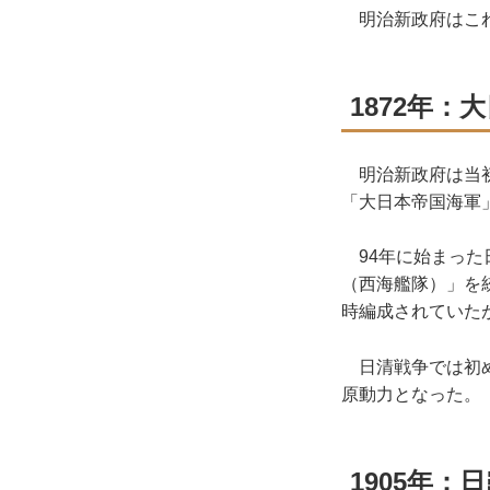
明治新政府はこれ
1872年
明治新政府は当初
「大日本帝国海軍
94年に始まった
（西海艦隊）」を
時編成されていたが
日清戦争では初め
原動力となった。
1905年