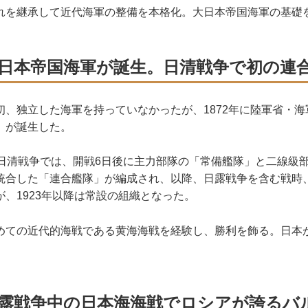
を継承して近代海軍の整備を本格化。大日本帝国海軍の基礎
：大日本帝国海軍が誕生。日清戦争で初の連
、独立した海軍を持っていなかったが、1872年に陸軍省・海
」が誕生した。
日清戦争では、開戦6日後に主力部隊の「常備艦隊」と二線級
統合した「連合艦隊」が編成され、以降、日露戦争を含む戦時
、1923年以降は常設の組織となった。
ての近代的海戦である黄海海戦を経験し、勝利を飾る。日本
：日露戦争中の日本海海戦でロシアが誇るバ