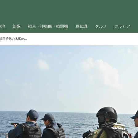
屯地
部隊
戦車・護衛艦・戦闘機
豆知識
グルメ
グラビア
未来の海戦は「水上ドローン」が主流に⁉戦国時代の水軍から海上自衛隊発足まで…「海を守る戦いの歴史」を振り返る