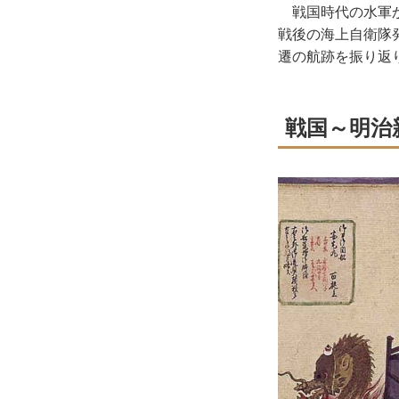
戦国時代の水軍か
戦後の海上自衛隊
遷の航跡を振り返
戦国～明治