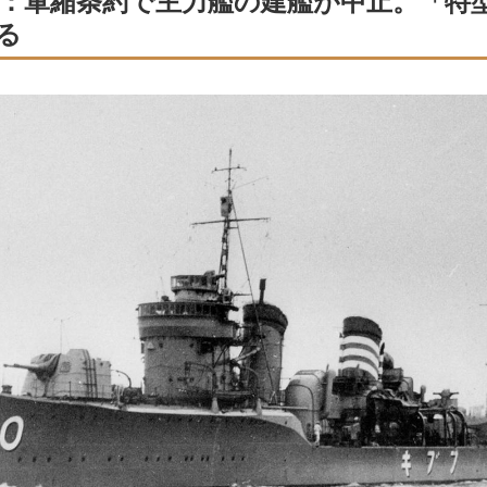
30年：軍縮条約で主力艦の建艦が中止。「特
る