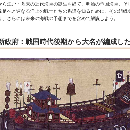
ら江戸・幕末の近代海軍の誕生を経て、明治の帝国海軍、そ
発足へと連なる洋上の戦士たちの系譜を知るために、その組織
り、さらには未来の海戦の予想までを含めて解説しよう。
新政府：戦国時代後期から大名が編成し