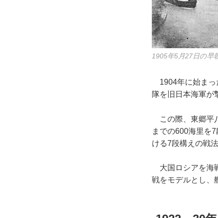
1905年5月27日の
1904年に始ま
隊を旧日本海軍が
この際、東郷平八
までの600海里を
ける7段構えの戦
大国ロシアを海戦
戦をモデルとし、