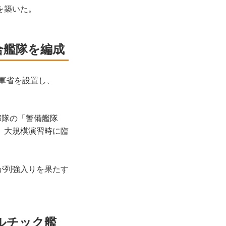
を築いた。
合艦隊を編成
軍省を設置し、
部隊の「警備艦隊
、大規模演習時に臨
が列強入りを果たす
ルチック艦