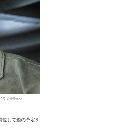
ukikaze
補佐して艦の予定を