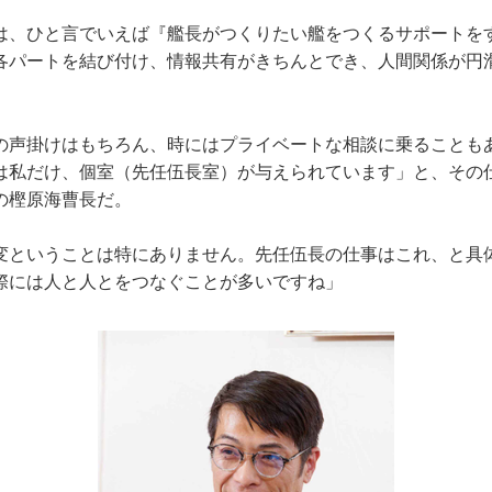
は、ひと言でいえば『艦長がつくりたい艦をつくるサポートを
各パートを結び付け、情報共有がきちんとでき、人間関係が円
声掛けはもちろん、時にはプライベートな相談に乗ることも
は私だけ、個室（先任伍長室）が与えられています」と、その
の樫原海曹長だ。
変ということは特にありません。先任伍長の仕事はこれ、と具
際には人と人とをつなぐことが多いですね」