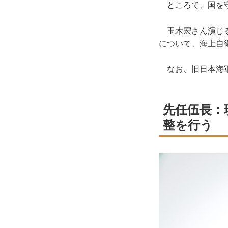
ところで、国を守
玉木宏さん演じる「
について、海上自
なお、旧日本海軍
先任伍長：
整を行う