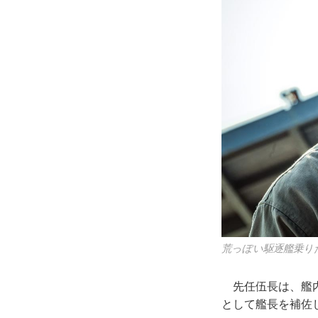
荒っぽい駆逐艦乗りたちの
先任伍長は、艦内
として艦長を補佐