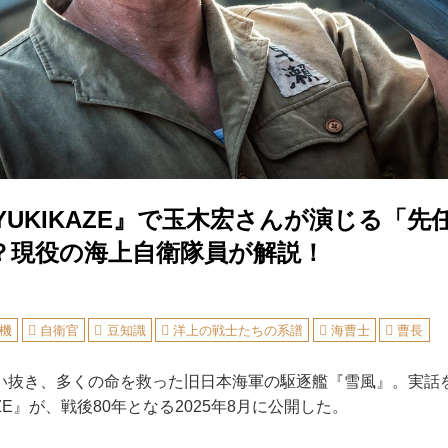
YUKIKAZE』で玉木宏さんが演じる「先
？現役の海上自衛隊員が解説！
機
自衛官
豆知識
洋上の戦士たちの系譜
海曹士
曹長
抜き、多くの命を救った旧日本海軍の駆逐艦『雪風』。実話
AZE』が、戦後80年となる2025年8月に公開した。