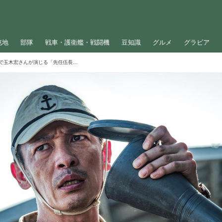
屯地
部隊
戦車・護衛艦・戦闘機
豆知識
グルメ
グラビア
映画『雪風 YUKIKAZE』で玉木宏さんが演じる「先任伍長」ってどんな役職？現役の海上自衛隊員が解説！