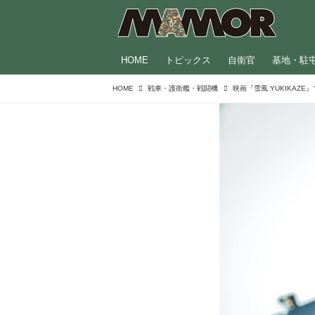
HOME
トピックス
自衛官
基地・駐
HOME
戦車・護衛艦・戦闘機