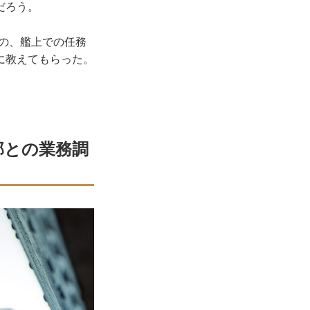
だろう。
トの、艦上での任務
に教えてもらった。
部との業務調