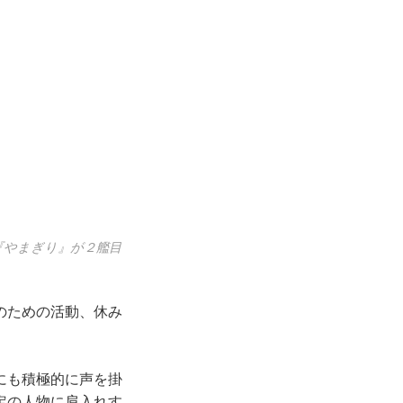
『やまぎり』が２艦目
のための活動、休み
にも積極的に声を掛
定の人物に肩入れす