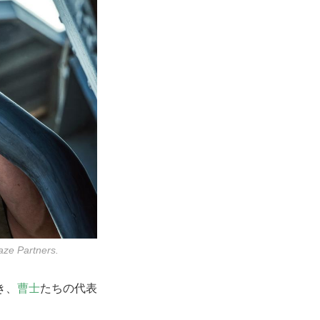
artners.
き、
曹士
たちの代表