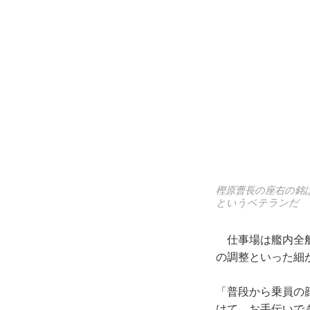
樫原曹長の座右の銘
というベテランだ
仕事場は艦内全般
の調整といった細
「普段から乗員の
けて、お手伝いで