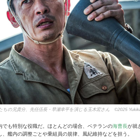
兄貴分、先任伍長・早瀬幸平を演じる玉木宏さん ©2025 Yukikaze P
でも特別な役職だ。ほとんどの場合、ベテランの
海曹長
が就
し、艦内の調整ごとや乗組員の規律、風紀維持などを担う。