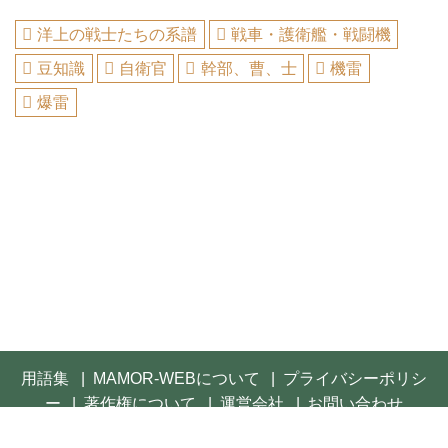
洋上の戦士たちの系譜
戦車・護衛艦・戦闘機
豆知識
自衛官
幹部、曹、士
機雷
爆雷
用語集
MAMOR-WEBについて
プライバシーポリシ
ー
著作権について
運営会社
お問い合わせ
© 2021- FUSOSHA Publishing Inc. All rights reserved.