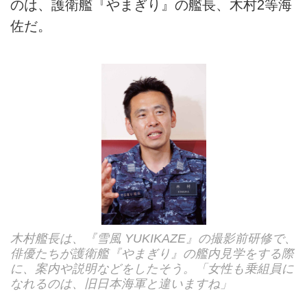
のは、護衛艦『やまぎり』の艦長、木村2等海
佐だ。
木村艦長は、『雪風 YUKIKAZE』の撮影前研修で、
俳優たちが護衛艦『やまぎり』の艦内見学をする際
に、案内や説明などをしたそう。「女性も乗組員に
なれるのは、旧日本海軍と違いますね」