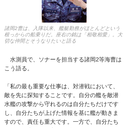
諸岡2曹は、入隊以来、艦艇勤務がほとんどという
根っからの船乗りだ。座右の銘は「相敬相愛」。大
切な仲間とそうなりたいと語る
水測員で、ソナーを担当する諸岡2等海曹は
こう語る。
「私の最も重要な仕事は、対潜戦において、
敵を先に探知することです。自分の艦を敵潜
水艦の攻撃から守れるのは自分たちだけです
し、自分たちが上げた情報を基に艦が動きま
すので、責任も重大です。一方で、自分たち