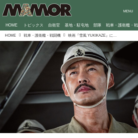
HOME
トピックス
自衛官
基地・駐屯地
部隊
戦車・護衛艦・
HOME
戦車・護衛艦・戦闘機
映画『雪風 YUKIKAZE』に登場する艦艇乗組員の役職を、海上自衛隊員が解説。竹野内豊さんが演じる「艦長」の任務とは？