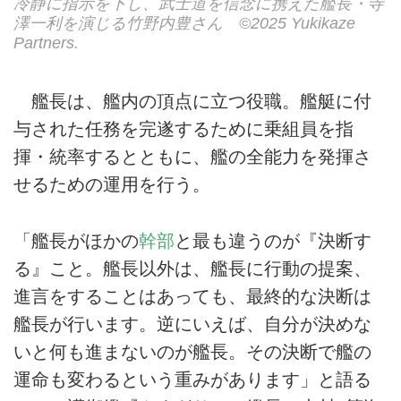
冷静に指示を下し、武士道を信念に携えた艦長・寺
澤一利を演じる竹野内豊さん ©2025 Yukikaze
Partners.
艦長は、艦内の頂点に立つ役職。艦艇に付
与された任務を完遂するために乗組員を指
揮・統率するとともに、艦の全能力を発揮さ
せるための運用を行う。
「艦長がほかの
幹部
と最も違うのが『決断す
る』こと。艦長以外は、艦長に行動の提案、
進言をすることはあっても、最終的な決断は
艦長が行います。逆にいえば、自分が決めな
いと何も進まないのが艦長。その決断で艦の
運命も変わるという重みがあります」と語る