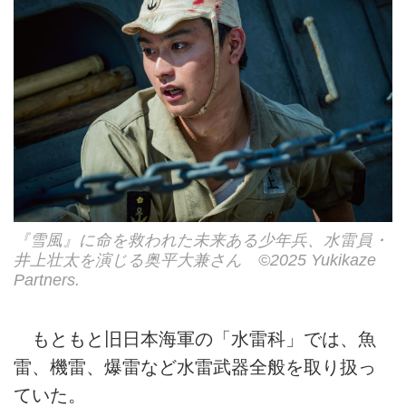
『雪風』に命を救われた未来ある少年兵、水雷員・
井上壮太を演じる奥平大兼さん ©2025 Yukikaze
Partners.
もともと旧日本海軍の「水雷科」では、魚
雷、機雷、爆雷など水雷武器全般を取り扱っ
ていた。