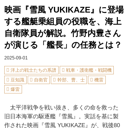
映画『雪風 YUKIKAZE』に登場
する艦艇乗組員の役職を、海上
自衛隊員が解説。竹野内豊さん
が演じる「艦長」の任務とは？
2025-09-01
洋上の戦士たちの系譜
戦車・護衛艦・戦闘機
豆知識
自衛官
幹部、曹、士
機雷
爆雷
太平洋戦争を戦い抜き、多くの命を救った
旧日本海軍の駆逐艦『雪風』。実話を基に製
作された映画『雪風 YUKIKAZE』が、戦後80