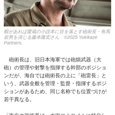
暇があれば愛蔵の小説本に目を落とす砲術長・有馬
岩男を演じる藤本隆宏さん ©2025 Yukikaze
Partners.
砲術長は、旧日本海軍では砲熕武器（大
砲）の管理や射撃を指揮する幹部のポジショ
ンだが、海自では砲術長の上に「砲雷長」と
いう、武器全般を管理・監督・指揮するポジ
ションがあるため、同じ名称でも位置づけが
若干異なる。