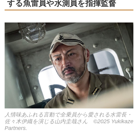
する魚雷員や水測員を指揮監督
人情味あふれる言動で全乗員から愛される水雷長・
佐々木伊織を演じる山内圭哉さん ©2025 Yukikaze
Partners.