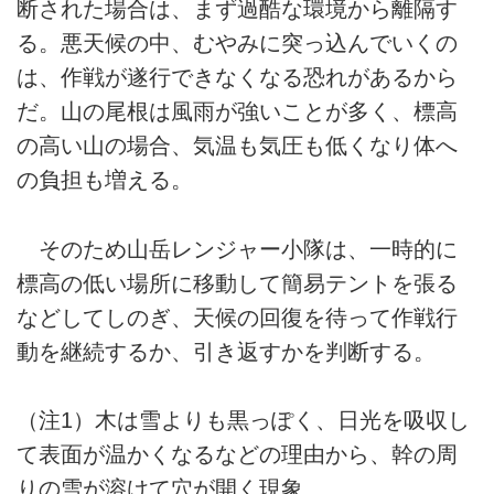
断された場合は、まず過酷な環境から離隔す
る。悪天候の中、むやみに突っ込んでいくの
は、作戦が遂行できなくなる恐れがあるから
だ。山の尾根は風雨が強いことが多く、標高
の高い山の場合、気温も気圧も低くなり体へ
の負担も増える。
そのため山岳レンジャー小隊は、一時的に
標高の低い場所に移動して簡易テントを張る
などしてしのぎ、天候の回復を待って作戦行
動を継続するか、引き返すかを判断する。
（注1）木は雪よりも黒っぽく、日光を吸収し
て表面が温かくなるなどの理由から、幹の周
りの雪が溶けて穴が開く現象