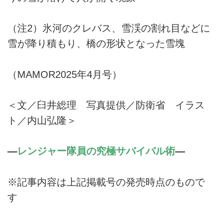
（注2）氷河のクレバス、雪渓の割れ目などに
雪が降り積もり、橋の形状となった雪塊
（MAMOR2025年4月号）
＜文／臼井総理 写真提供／防衛省 イラス
ト／内山弘隆＞
―
レンジャー隊員の究極サバイバル術
―
※記事内容は上記掲載号の発売時点のもので
す