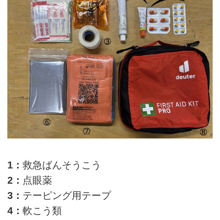
1：
救急ばんそうこう
2：
点眼薬
3：
テーピング用テープ
4：
軟こう類