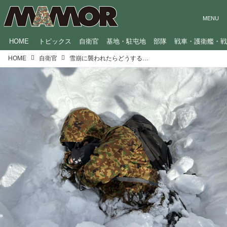
HOME
トピックス
自衛官
基地・駐屯地
部隊
戦車・護衛艦・
HOME
自衛官
雪崩に襲われたらどうする？自衛隊・レンジャー「雪山でのサバイバル術」を伝授