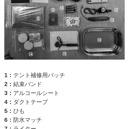
1：
テント補修用パッチ
2：
結束バンド
3：
アルコールシート
4：
ダクトテープ
5：
ひも
6：
防水マッチ
7：
ライター