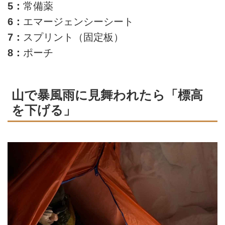
5：
常備薬
6：
エマージェンシーシート
7：
スプリント（固定板）
8：
ポーチ
山で暴風雨に見舞われたら「標高
を下げる」