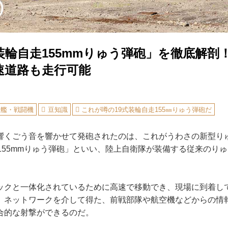
装輪自走155mmりゅう弾砲」を徹底解剖
速道路も走行可能
衛艦・戦闘機
豆知識
これが噂の19式装輪自走155㎜りゅう弾砲だ
くごう音を響かせて発砲されたのは、これがうわさの新型り
走155mmりゅう弾砲」といい、陸上自衛隊が装備する従来のり
クと一体化されているために高速で移動でき、現場に到着し
、ネットワークを介して得た、前戦部隊や航空機などからの情
合的な射撃ができるのだ。