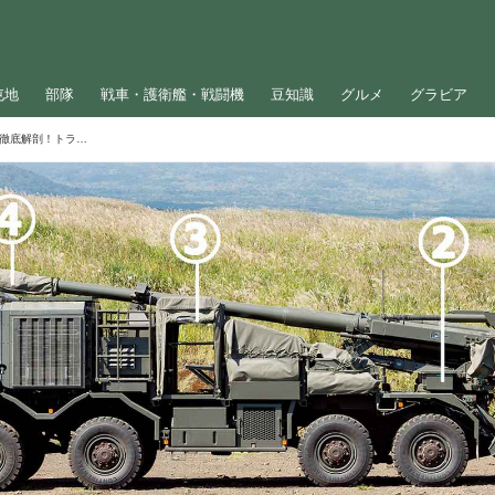
屯地
部隊
戦車・護衛艦・戦闘機
豆知識
グルメ
グラビア
新型「19式装輪自走155mmりゅう弾砲」を徹底解剖！トラックと一体化し高速道路も走行可能