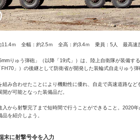
11.4ｍ 全幅：約2.5ｍ 全高：約3.4ｍ 乗員：5人 最高速度：
55mmりゅう弾砲」（以降「19式」）は、陸上自衛隊が装備する
降「FH70」）の後継として防衛省が開発した装輪式自走りゅう弾
組み合わせたことにより機動性に優れ、自走で高速道路など
展開が可能となった装備品だ。
入から射撃完了まで短時間で行うことができること。2020年
備品を紹介しよう。
端末に射撃号令を入力