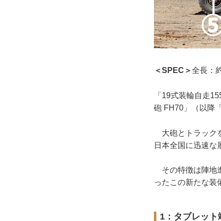
＜SPEC＞
全長：約
「19式装輪自走1
砲 FH70」（以
大砲とトラックを
日本全国に迅速な
その特徴は陣地進
ったこの新たな装
1：タブレット