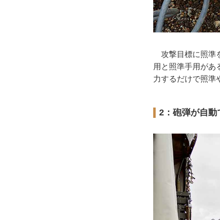
攻撃目標に照準を
用と照準手用があ
力するだけで照準
2：砲弾が自動