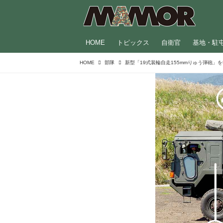
HOME
トピックス
自衛官
基地・駐
HOME
部隊