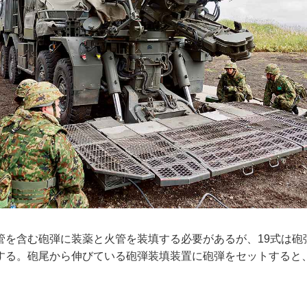
を含む砲弾に装薬と火管を装填する必要があるが、19式は砲
する。砲尾から伸びている砲弾装填装置に砲弾をセットすると