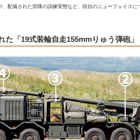
、配備された部隊の訓練実態など、陸自のニューフェイスに
れた「19式装輪自走155mmりゅう弾砲」