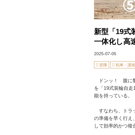
新型「19式
一体化し高
2025-07-05
部隊
戦車・護
ドンッ！ 腹に響
を「19式装輪自
能を持っている。
すなわち、トラッ
の準備を早く行え
して効率的かつ複