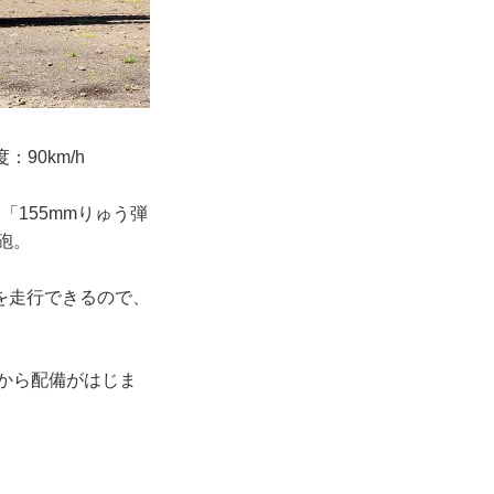
90km/h
「155mmりゅう弾
砲。
を走行できるので、
から配備がはじま