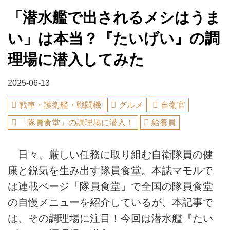
「潜水艦で出されるメシはうま
い」は本当？『たいげい』の調
理場に潜入してみた
2025-06-13
戦車・護衛艦・戦闘機
グルメ
自衛官
「隊員食堂」の調理場に潜入！
給養員
日々、厳しい任務に取り組む自衛隊員の健
康と鋭気を生み出す隊員食堂。本誌マモルで
は連載ページ「隊員食堂」で全国の隊員食堂
の自慢メニューを紹介しているが、本記事で
は、その調理場に注目！今回は潜水艦『たい