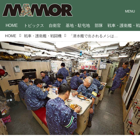
HOME
トピックス
自衛官
基地・駐屯地
部隊
戦車・護衛艦・
HOME
戦車・護衛艦・戦闘機
「潜水艦で出されるメシはうまい」は本当？『たいげい』の調理場に潜入してみた