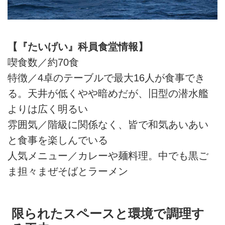
【『たいげい』科員食堂情報】
喫食数／約70食
特徴／4卓のテーブルで最大16人が食事でき
る。天井が低くやや暗めだが、旧型の潜水艦
よりは広く明るい
雰囲気／階級に関係なく、皆で和気あいあい
と食事を楽しんでいる
人気メニュー／カレーや麺料理。中でも黒ご
ま担々まぜそばとラーメン
限られたスペースと環境で調理す