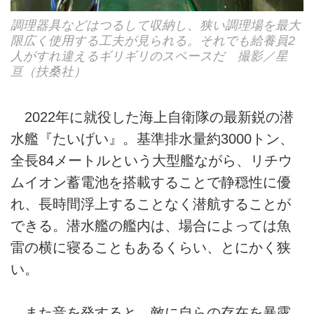
調理器具などはつるして収納し、狭い調理場を最大
限広く使用する工夫が見られる。それでも給養員2
人がすれ違えるギリギリのスペースだ 撮影／星
亘（扶桑社）
2022年に就役した海上自衛隊の最新鋭の潜
水艦『たいげい』。基準排水量約3000トン、
全長84メートルという大型艦ながら、リチウ
ムイオン蓄電池を搭載することで静穏性に優
れ、長時間浮上することなく潜航することが
できる。潜水艦の艦内は、場合によっては魚
雷の横に寝ることもあるくらい、とにかく狭
い。
また音を発すると、敵に自らの存在を暴露