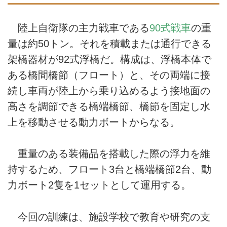
陸上自衛隊の主力戦車である
90式戦車
の重
量は約50トン。それを積載または通行できる
架橋器材が92式浮橋だ。構成は、浮橋本体で
ある橋間橋節（フロート）と、その両端に接
続し車両が陸上から乗り込めるよう接地面の
高さを調節できる橋端橋節、橋節を固定し水
上を移動させる動力ボートからなる。
重量のある装備品を搭載した際の浮力を維
持するため、フロート3台と橋端橋節2台、動
力ボート2隻を1セットとして運用する。
今回の訓練は、施設学校で教育や研究の支