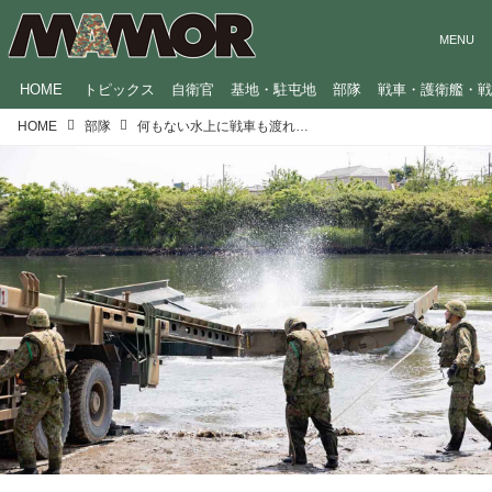
HOME
トピックス
自衛官
基地・駐屯地
部隊
戦車・護衛艦・
HOME
部隊
何もない水上に戦車も渡れる橋を架ける！陸上自衛隊の「渡河訓練」を見学