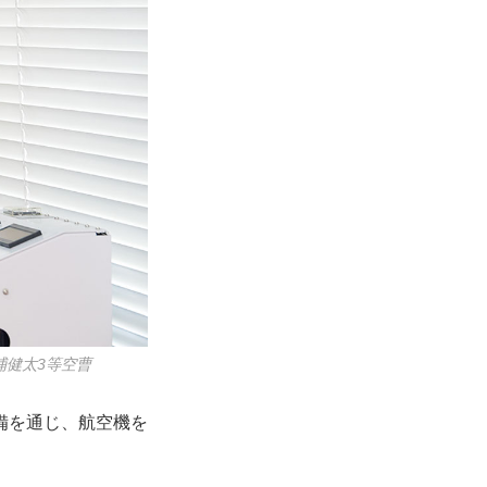
健太3等空曹
備を通じ、航空機を