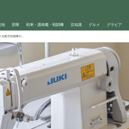
屯地
部隊
戦車・護衛艦・戦闘機
豆知識
グルメ
グラビア
ミシンでパイロットの命を守る!? 知られざる航空自衛隊の防衛装備品