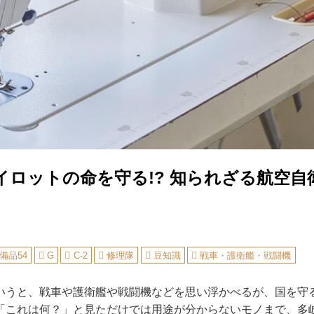
イロットの命を守る!? 知られざる航空自
備品54
G
C‐2
修理隊
豆知識
戦車・護衛艦・戦闘機
いうと、戦車や護衛艦や戦闘機などを思い浮かべるが、国を守
「これは何？」と見ただけでは用途が分からないモノまで、多