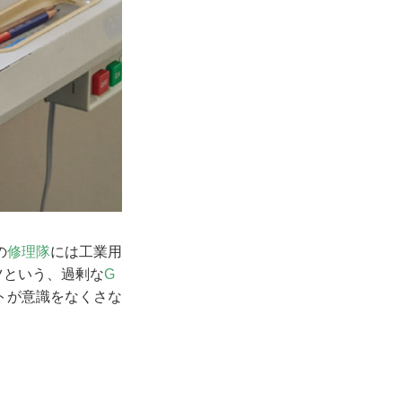
の
修理隊
には工業用
ツという、過剰な
G
トが意識をなくさな