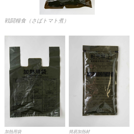
戦闘糧食（さばトマト煮）
加熱用袋
簡易加熱材