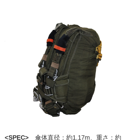
<SPEC>
傘体直径：約1.17m、重さ：約