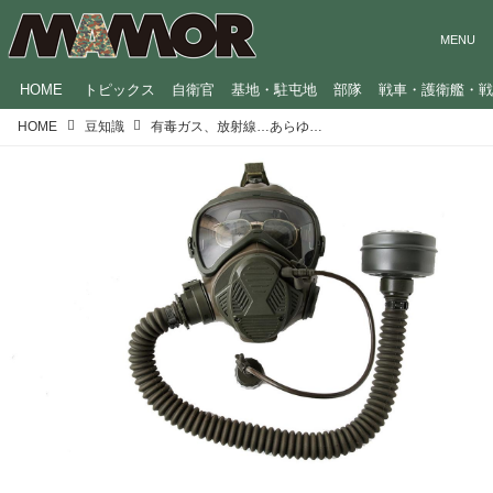
HOME
トピックス
自衛官
基地・駐屯地
部隊
戦車・護衛艦・
HOME
豆知識
有毒ガス、放射線…あらゆる事態に対応。陸上自衛隊の特殊な装備品たち