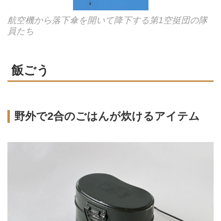
航空機から落下傘を開いて降下する第1空挺団の隊
員たち
飯ごう
野外で2合のごはんが炊けるアイテム