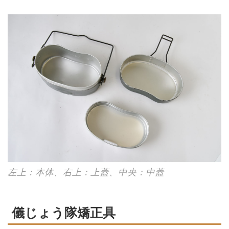
左上：本体、右上：上蓋、中央：中蓋
儀じょう隊矯正具