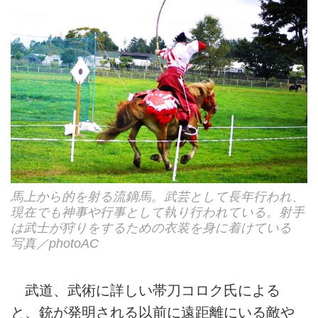
馬上から的を射る流鏑馬。武芸として長年行われ、
現在でも神事や行事として執り行われている。射手
は武士が狩りをするための衣装を身に着けている
写真／photoAC
武道、武術に詳しい帯刀コロク氏による
と、銃が発明される以前に遠距離にいる敵や