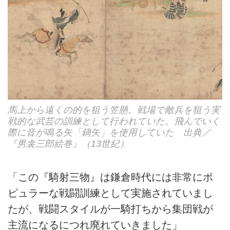
馬上から遠くの的を狙う笠懸。戦場で敵兵を狙う実
戦的な武芸の訓練として行われていた。飛んでいく
際に音が鳴る矢「鏑矢」を使用していた 出典／
『男衾三郎絵巻』（13世紀）
「この『騎射三物』は鎌倉時代には非常にポ
ピュラーな戦闘訓練として実施されていまし
たが、戦闘スタイルが一騎打ちから集団戦が
主流になるにつれ廃れていきました」