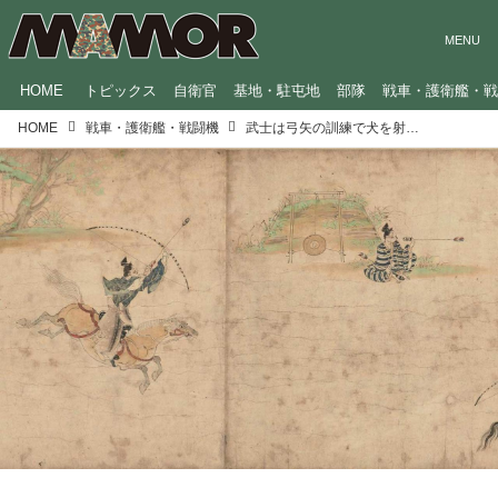
HOME
トピックス
自衛官
基地・駐屯地
部隊
戦車・護衛艦・
HOME
戦車・護衛艦・戦闘機
武士は弓矢の訓練で犬を射っていた…今ではありえない「日本の“標的”の歴史」