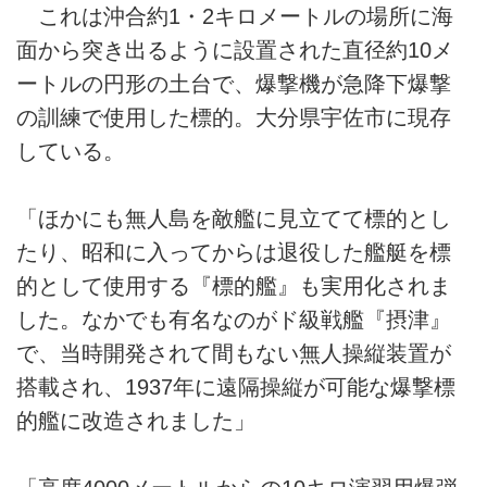
これは沖合約1・2キロメートルの場所に海
面から突き出るように設置された直径約10メ
ートルの円形の土台で、爆撃機が急降下爆撃
の訓練で使用した標的。大分県宇佐市に現存
している。
「ほかにも無人島を敵艦に見立てて標的とし
たり、昭和に入ってからは退役した艦艇を標
的として使用する『標的艦』も実用化されま
した。なかでも有名なのがド級戦艦『摂津』
で、当時開発されて間もない無人操縦装置が
搭載され、1937年に遠隔操縦が可能な爆撃標
的艦に改造されました」