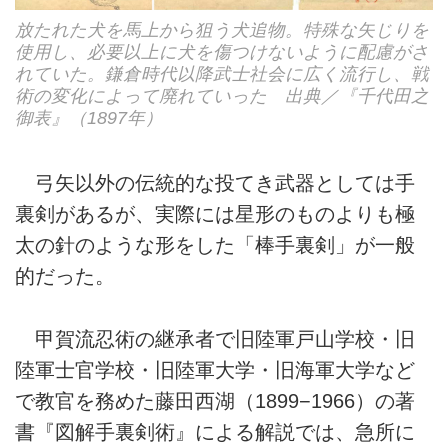
放たれた犬を馬上から狙う犬追物。特殊な矢じりを
使用し、必要以上に犬を傷つけないように配慮がさ
れていた。鎌倉時代以降武士社会に広く流行し、戦
術の変化によって廃れていった 出典／『千代田之
御表』（1897年）
弓矢以外の伝統的な投てき武器としては手
裏剣があるが、実際には星形のものよりも極
太の針のような形をした「棒手裏剣」が一般
的だった。
甲賀流忍術の継承者で旧陸軍戸山学校・旧
陸軍士官学校・旧陸軍大学・旧海軍大学など
で教官を務めた藤田西湖（1899−1966）の著
書『図解手裏剣術』による解説では、急所に