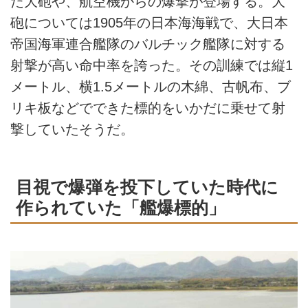
た大砲や、航空機からの爆撃が登場する。大
砲については1905年の日本海海戦で、大日本
帝国海軍連合艦隊のバルチック艦隊に対する
射撃が高い命中率を誇った。その訓練では縦1
メートル、横1.5メートルの木綿、古帆布、ブ
リキ板などでできた標的をいかだに乗せて射
撃していたそうだ。
目視で爆弾を投下していた時代に
作られていた「艦爆標的」