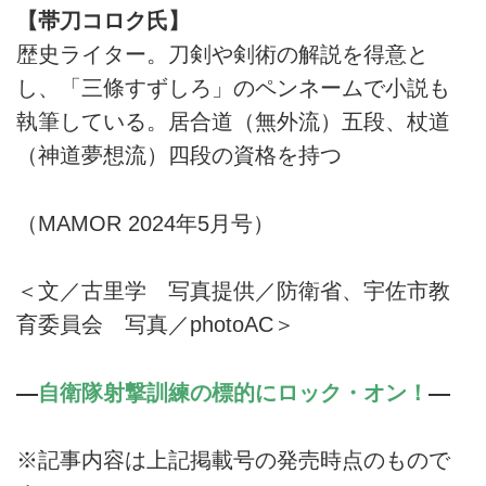
【帯刀コロク氏】
歴史ライター。刀剣や剣術の解説を得意と
し、「三條すずしろ」のペンネームで小説も
執筆している。居合道（無外流）五段、杖道
（神道夢想流）四段の資格を持つ
（MAMOR 2024年5月号）
＜文／古里学 写真提供／防衛省、宇佐市教
育委員会 写真／photoAC＞
―
自衛隊射撃訓練の標的にロック・オン！
―
※記事内容は上記掲載号の発売時点のもので