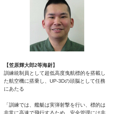
【笠原輝大郎2等海尉】
訓練統制員として超低高度曳航標的を搭載し
た航空機に搭乗し、UP-3Dの頭脳として任務
にあたる
「訓練では、艦艇は実弾射撃を行い、標的は
非常に高速で飛行するため、安全管理には非