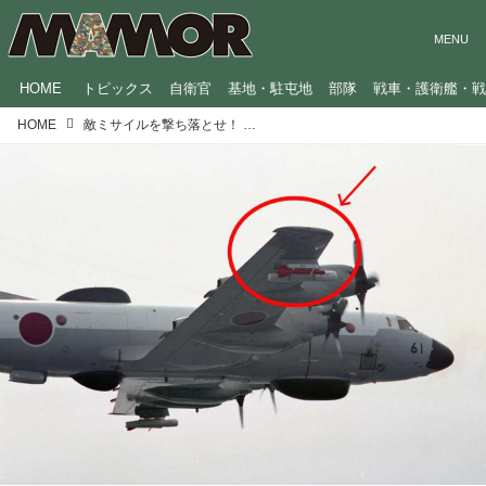
HOME
トピックス
自衛官
基地・駐屯地
部隊
戦車・護衛艦・
HOME
敵ミサイルを撃ち落とせ！ 海自の射撃訓練で使われる「標的」4選