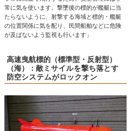
常に気を使います。撃墜後の標的が艦艇に当
たらないように、射撃する海域と標的・艦艇
の位置関係に気を配り、民間船舶などに危険
が及ばないよう監視も行います」
高速曳航標的（標準型・反射型）
（海）：敵ミサイルを撃ち落とす
防空システムがロックオン