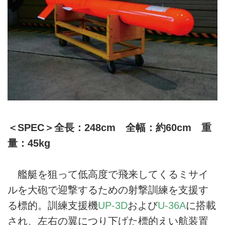
＜SPEC＞全長：248cm 全幅：約60cm 重
量：45kg
艦艇を狙って低高度で飛来してくるミサイ
ルを大砲で迎撃するための射撃訓練を支援す
る標的。訓練支援機
UP‐3D
および
U‐36A
に搭載
され、左右の翼につり下げた標的えい航装置