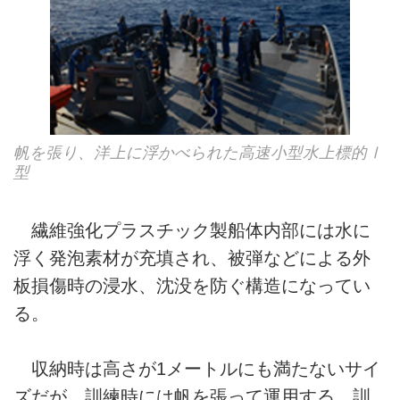
帆を張り、洋上に浮かべられた高速小型水上標的Ⅰ
型
繊維強化プラスチック製船体内部には水に
浮く発泡素材が充填され、被弾などによる外
板損傷時の浸水、沈没を防ぐ構造になってい
る。
収納時は高さが1メートルにも満たないサイ
ズだが、訓練時には帆を張って運用する。訓