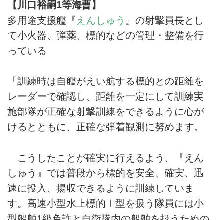
【川口裕嗣1等海曹】
多用途支援艦『
えんしゅう
』の射撃員長とし
て小火器、弾薬、標的などの管理・整備を行
っている
「訓練時は自艦がえい航する標的との距離を
レーダーで確認し、距離を一定にして訓練実
施部隊が正確な射撃訓練をできるように心が
けるとともに、正確な弾着観測に努めます。
こうしたことが確実に行えるよう、『えん
しゅう』では普段から標的を安全、確実、迅
速に投入、揚収できるように訓練していま
す。高速小型水上標的Ⅰ型を扱う隊員には小
型船舶1級免許と自衛隊内の船舶を扱うための