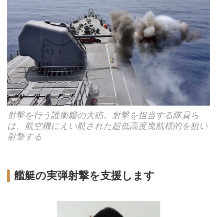
射撃を行う護衛艦の大砲。射撃を担当する隊員ら
は、航空機にえい航された超低高度曳航標的を狙い
射撃する
艦艇の実弾射撃を支援します