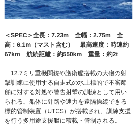
＜SPEC＞全長：7.23m 全幅：2.75m 全
高：6.1m（マスト含む） 最高速度：時速約
67km 航続距離：約550km 重量：約2t
12.7ミリ重機関銃や護衛艦搭載の大砲の射
撃訓練に使用する自走式の水上標的で不審船
舶に対する対処や警告射撃の訓練として用い
られる。船体に針路や速力を遠隔操縦できる
標的管制装置（UTCS）が搭載され、訓練支援
を行う多用途支援艦に積載・管制される。