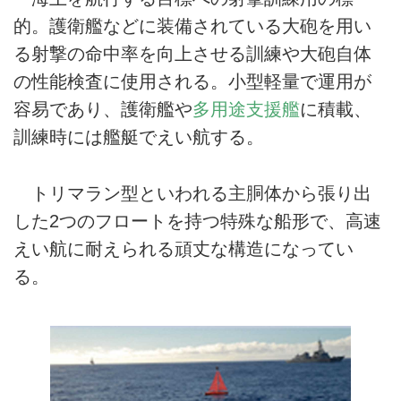
的。護衛艦などに装備されている大砲を用い
る射撃の命中率を向上させる訓練や大砲自体
の性能検査に使用される。小型軽量で運用が
容易であり、護衛艦や
多用途支援艦
に積載、
訓練時には艦艇でえい航する。
トリマラン型といわれる主胴体から張り出
した2つのフロートを持つ特殊な船形で、高速
えい航に耐えられる頑丈な構造になってい
る。