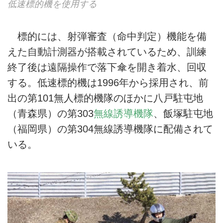
低速標的機を使用する
標的には、射弾審査（命中判定）機能を備
えた自動計測器が搭載されているため、訓練
終了後は遠隔操作で落下傘を開き着水、回収
する。低速標的機は1996年から採用され、前
出の第101無人標的機隊のほかに八戸駐屯地
（青森県）の第303
無線誘導機隊
、飯塚駐屯地
（福岡県）の第304無線誘導機隊に配備されて
いる。