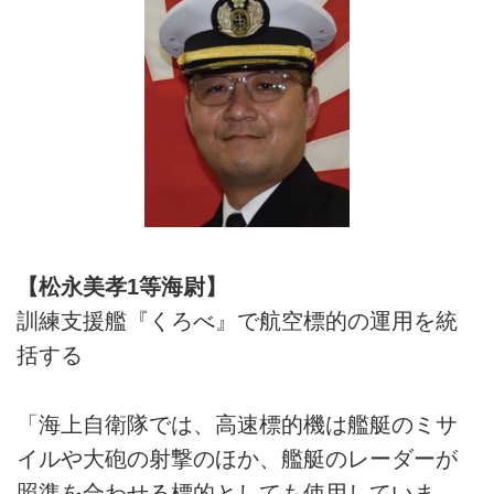
【松永美孝1等海尉】
訓練支援艦『くろべ』で航空標的の運用を統
括する
「海上自衛隊では、高速標的機は艦艇のミサ
イルや大砲の射撃のほか、艦艇のレーダーが
照準を合わせる標的としても使用していま