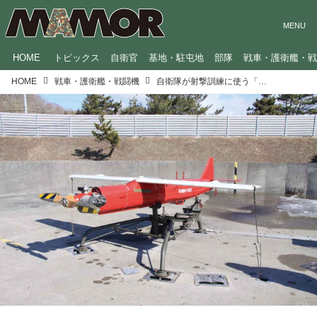
HOME
トピックス
自衛官
基地・駐屯地
部隊
戦車・護衛艦・
HOME
戦車・護衛艦・戦闘機
自衛隊が射撃訓練に使う「標的」ってどんなの？ 飛行機にそっくりなものも