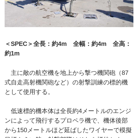
＜SPEC＞全長：約4m 全幅：約4m 全高：
約1m
主に敵の航空機を地上から撃つ機関砲（87
式自走高射機関砲など）の射撃訓練の標的機
として使用する。
低速標的機本体は全長約4メートルのエンジ
ンによって飛行するプロペラ機で、機体後部
から150メートルほど延ばしたワイヤーで模擬