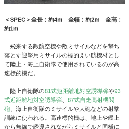
＜SPEC＞全長：約4m 全幅：約2m 全高：
約1m
飛来する敵航空機や敵ミサイルなどを撃ち
落とす迎撃用ミサイルの標的えい航機材とし
て陸上・海上自衛隊で使用されているのが高
速標的機だ。
陸上自衛隊の
81式短距離地対空誘導弾
や
93
式近距離地対空誘導弾
、
87式自走高射機関
砲
、海上自衛隊のミサイルや大砲などの射撃
訓練に使われる。高速標的機は、地上や艦上
から無線で誘導されながらミサイルと同様に