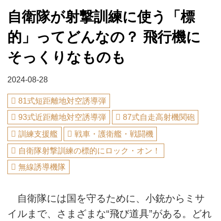
自衛隊が射撃訓練に使う「標
的」ってどんなの？ 飛行機に
そっくりなものも
2024-08-28
81式短距離地対空誘導弾
93式近距離地対空誘導弾
87式自走高射機関砲
訓練支援艦
戦車・護衛艦・戦闘機
自衛隊射撃訓練の標的にロック・オン！
無線誘導機隊
自衛隊には国を守るために、小銃からミサ
イルまで、さまざまな“飛び道具”がある。どれ