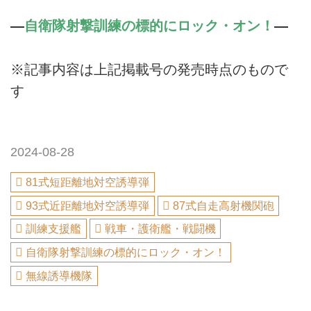
―
自衛隊射撃訓練の標的にロック・オン！
―
※記事内容は上記掲載号の発売時点のもので
す
2024-08-28
81式短距離地対空誘導弾
93式近距離地対空誘導弾
87式自走高射機関砲
訓練支援艦
戦車・護衛艦・戦闘機
自衛隊射撃訓練の標的にロック・オン！
無線誘導機隊